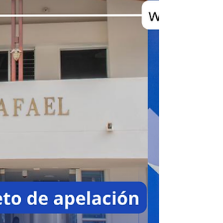
Antioquia designó a Ana María Bermúdez
Echavarría como directora ejecutiva
encargada, mientras avanza el proceso
para elegir al titular del cargo. La decisión
se da en el marco del proceso de
transición iniciado tras el retiro del
anterior director ejecutivo, Álvaro
Jaramillo Guzmán, quien dejó el cargo el
pasado 30 de abril luego de 30 años de
vinculación al gremio cafetero, 11 de ellos
al frente de la dirección ejecutiva.
Bermúdez Ech