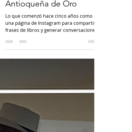
libros en un proyecto
reconocido como
Antioqueña de Oro
Lo que comenzó hace cinco años como
una página de Instagram para compartir
frases de libros y generar conversaciones
sobre la vida, hoy se ha convertido en un
proyecto cultural y de bienestar
emocional que acaba de recibir uno de los
reconocimientos más importantes del
departamento. La fredonita Alejandra
Palacio Restrepo, de 22 años, fue
distinguida recientemente por la
Gobernación de Antioquia con el
Galardón Honorífico Antioqueña de Oro
2026, en la categoría Empresarial, g