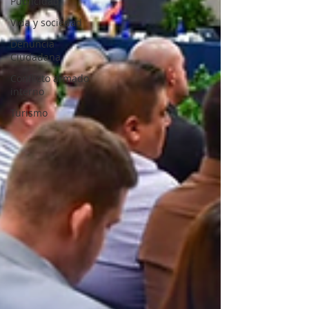
Publicidad
Vida y sociedad
Denuncia
Ciudadana
Conflicto armado
interno
Turismo