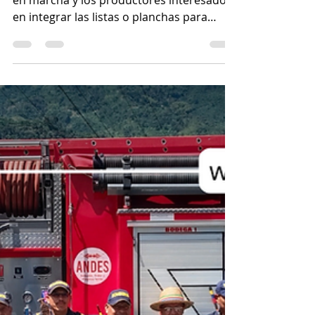
participación en
elecciones cafeteras
El proceso de elecciones cafeteras ya está
en marcha y los productores interesados
en integrar las listas o planchas para
conformar los comités municipales y
departamentales de cafeteros tienen
plazo hasta el próximo 30 de junio para
realizar su inscripción. En las oficinas del
Servicio de Extensión de la Federación
Nacional de Cafeteros, es posible
orientación sobre los requisitos y el
procedimiento de inscripción. Sin
embargo, las elecciones cafeteras van
más allá de la jor