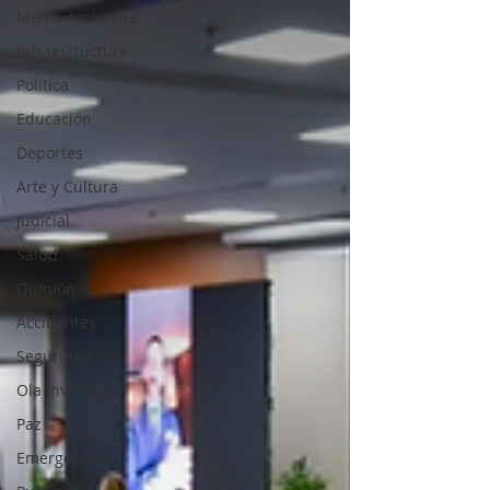
Medio Ambiente
Infraestructura
Política
Educación
Deportes
Arte y Cultura
Judicial
Salud
Opinión
Accidentes
Seguridad
Ola Invernal
Paz
Emergencias