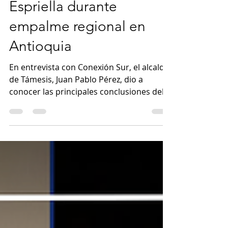
electo Abelardo de la
Espriella durante
empalme regional en
Antioquia
En entrevista con Conexión Sur, el alcalde
de Támesis, Juan Pablo Pérez, dio a
conocer las principales conclusiones del
encuentro regional de empalme que
sostuvo este martes 21 de julio el
presidente electo de Colombia, Abelardo
de la Espriella, con alcaldes de todo el
departamento de Antioquia y su equipo
de gobierno. La jornada, realizada en la
ciudad de Medellín, reunió a los
mandatarios de los 125 municipios
antioqueños, entre ellos el alcalde de