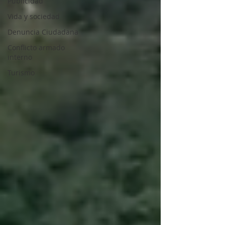
Publicidad
Vida y sociedad
Denuncia Ciudadana
Conflicto armado
interno
Turismo