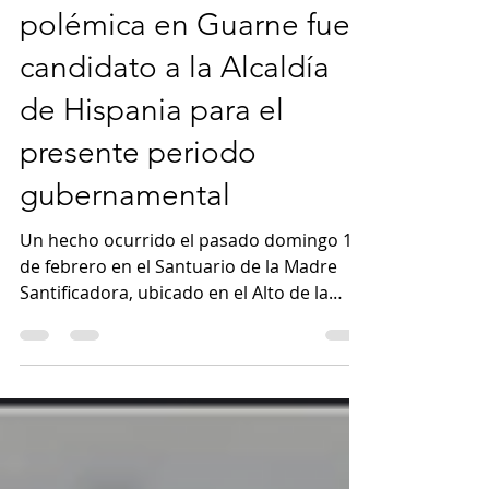
18 feb
3 min de lectura
Sacerdote que generó
polémica en Guarne fue
candidato a la Alcaldía
de Hispania para el
presente periodo
gubernamental
Un hecho ocurrido el pasado domingo 15
de febrero en el Santuario de la Madre
Santificadora, ubicado en el Alto de la
Virgen, en el municipio de Guarne,
terminó generando una fuerte
controversia pública por la figura de un
ciudadano llamado Julián David