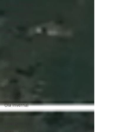
Medio Ambiente
Infraestructura
Política
Educación
Deportes
Arte y Cultura
Judicial
Salud
Opinión
Accidentes
Seguridad
Ola Invernal
Paz
Emergencias