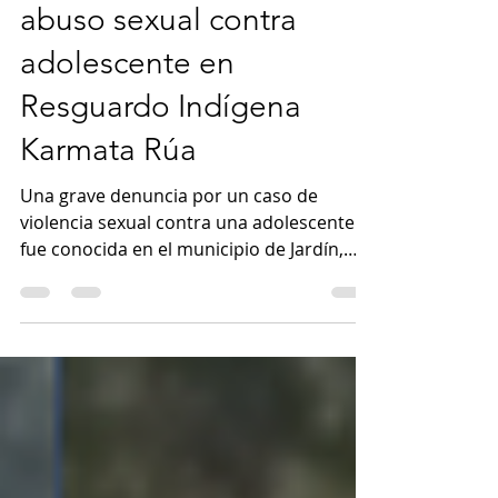
Denuncian caso de
abuso sexual contra
adolescente en
Resguardo Indígena
Karmata Rúa
Una grave denuncia por un caso de
violencia sexual contra una adolescente
fue conocida en el municipio de Jardín,
luego de que desde la Comisaría de
Familia se informara que, al parecer, tres
personas estarían involucradas en los
hechos, ocurridos en jurisdicción del
Resguardo Indígena Karmata Rúa. De
acuerdo con la información entregada
por el Comisario de Familia, John