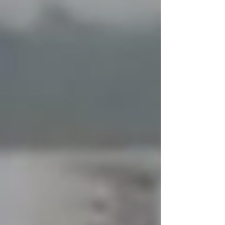
Maldonado Montoya, quien se vio
involucrado en un intercambio verbal con
la comunidad de religiosas que custodia
el lugar y con uniformados de la Policía
Nacional. De acuerdo con la versión de la
comunidad religiosa, el supue