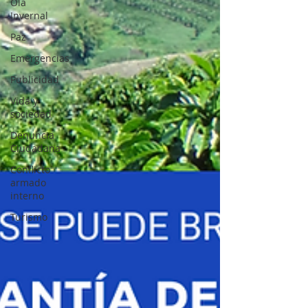
Ola
Invernal
Paz
Emergencias
Publicidad
Vida y
sociedad
Denuncia
Ciudadana
Conflicto
armado
interno
Turismo