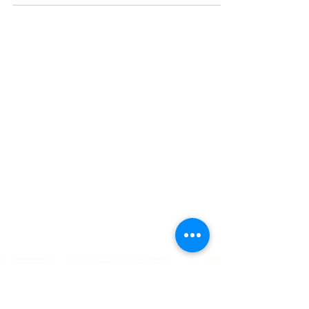
Antes que se registrara la triste noticia de
la masacre de la familia Molina Galeano,
en la vereda Girardot de Ciudad Bolívar,
la...