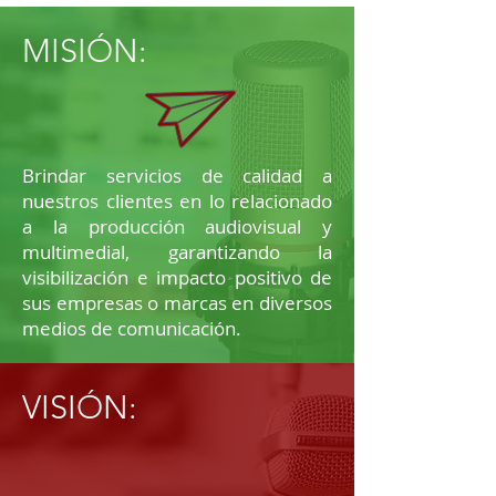
MISIÓN:
Brindar servicios de calidad a
nuestros clientes en lo relacionado
a la producción audiovisual y
multimedial, garantizando la
visibilización e impacto positivo de
sus empresas o marcas en diversos
medios de comunicación.
VISIÓN: