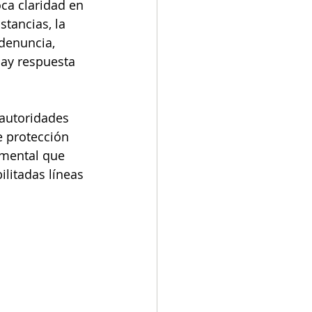
ca claridad en 
tancias, la 
denuncia, 
hay respuesta 
 autoridades 
e protección 
amental que 
litadas líneas 