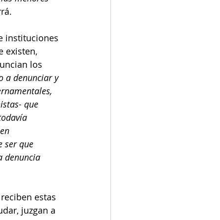
rá. 
 instituciones 
 existen, 
uncian los 
o a denunciar y 
ernamentales, 
istas- que 
todavía 
en 
e ser que 
a denuncia 
 
 reciben estas 
dar, juzgan a 