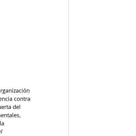
Organización 
encia contra 
erta del 
entales, 
la 
l 