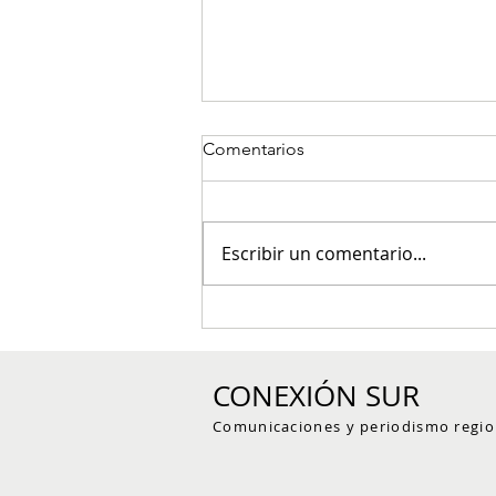
Comentarios
Escribir un comentario...
Tres presuntos integrantes de
estructura criminal fueron
capturados en Concordia
CONEXIÓN SUR
durante allanamientos
Comunicaciones y periodismo regio