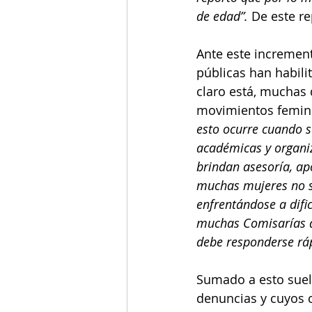
de edad”. 
De este re
Ante este incremento
públicas han habilit
claro está, muchas 
movimientos femini
esto ocurre cuando s
académicas y organiz
brindan asesoría, a
muchas mujeres no se
enfrentándose a difi
muchas Comisarías d
debe responderse ráp
Sumado a esto suele
denuncias y cuyos 