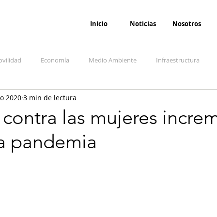
Inicio
Noticias
Nosotros
vilidad
Economía
Medio Ambiente
Infraestructura
go 2020
3 min de lectura
udicial
Salud
Opinión
Accidentes
Seguridad
O
 contra las mujeres incre
la pandemia
ida y sociedad
Denuncia Ciudadana
Conflicto armado interno