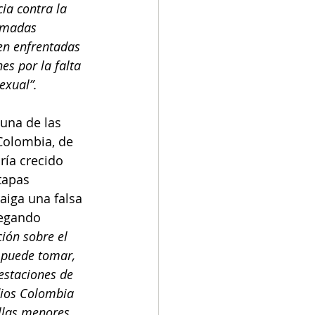
ia contra la 
amadas 
ven enfrentadas 
es por la falta 
exual”.
 una de las 
Colombia, de 
ría crecido 
tapas 
aiga una falsa 
legando 
ión sobre el 
 puede tomar, 
festaciones de 
dios Colombia 
llas menores 