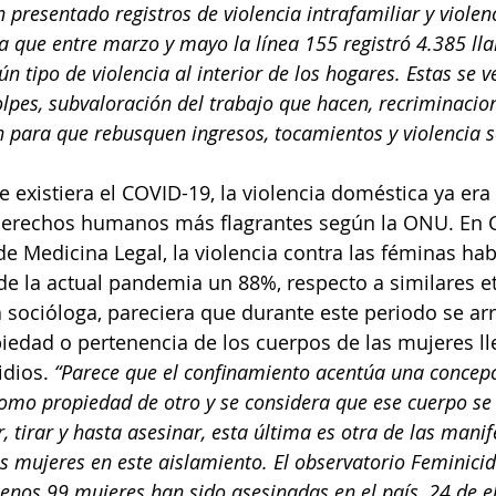
presentado registros de violencia intrafamiliar y violenc
 que entre marzo y mayo la línea 155 registró 4.385 ll
n tipo de violencia al interior de los hogares. Estas se 
olpes, subvaloración del trabajo que hacen, recriminacion
n para que rebusquen ingresos, tocamientos y violencia s
e existiera el COVID-19, la violencia doméstica ya era
 derechos humanos más flagrantes según la ONU. En 
de Medicina Legal, la violencia contra las féminas hab
de la actual pandemia un 88%, respecto a similares e
a socióloga, pareciera que durante este periodo se arr
iedad o pertenencia de los cuerpos de las mujeres l
dios. 
“Parece que el confinamiento acentúa una concepc
omo propiedad de otro y se considera que ese cuerpo se
r, tirar y hasta asesinar, esta última es otra de las mani
las mujeres en este aislamiento. El observatorio Feminici
enos 99 mujeres han sido asesinadas en el país, 24 de e