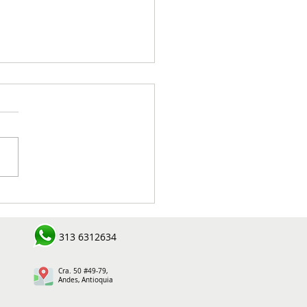
za pública reporta
uras en Salgar y Ciudad
var durante operativos de
313 6312634
ridad
Cra. 50 #49-79,
Andes, Antioquia