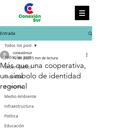
Entrada
Todos los post
conexiónsur
Todos los post
12 dic 2025
5 min de lectura
Más que una cooperativa,
Orden Público
un símbolo de identidad
Movilidad
regional
Economía
Medio Ambiente
Infraestructura
Política
Educación