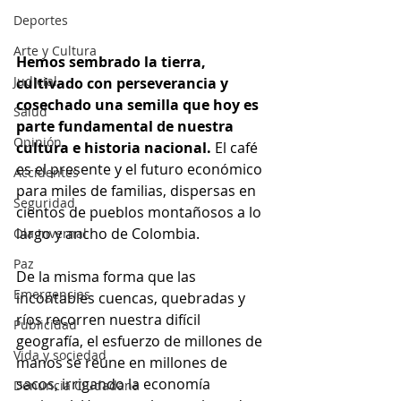
Deportes
Arte y Cultura
Hemos sembrado la tierra, 
Judicial
cultivado con perseverancia y 
cosechado una semilla que hoy es 
Salud
parte fundamental de nuestra 
Opinión
cultura e historia nacional.
 El café 
es el presente y el futuro económico 
Accidentes
para miles de familias, dispersas en 
Seguridad
cientos de pueblos montañosos a lo 
largo y ancho de Colombia.
Ola Invernal
Paz
De la misma forma que las 
Emergencias
incontables cuencas, quebradas y 
ríos recorren nuestra difícil 
Publicidad
geografía, el esfuerzo de millones de 
Vida y sociedad
manos se reúne en millones de 
sacos, irrigando la economía 
Denuncia Ciudadana