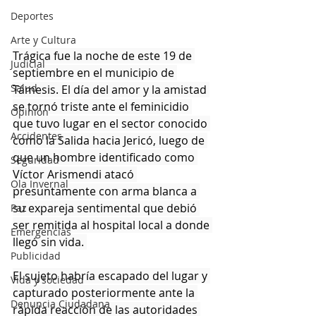
Deportes
Arte y Cultura
Trágica fue la noche de este 19 de 
Judicial
septiembre en el municipio de 
Salud
Támesis. El día del amor y la amistad 
se tornó triste ante el feminicidio 
Opinión
que tuvo lugar en el sector conocido 
Accidentes
como la Salida hacia Jericó, luego de 
que un hombre identificado como 
Seguridad
Víctor Arismendi atacó 
Ola Invernal
presuntamente con arma blanca a 
su expareja sentimental que debió 
Paz
ser remitida al hospital local a donde 
Emergencias
llegó sin vida. 
Publicidad
El sujeto habría escapado del lugar y 
Vida y sociedad
capturado posteriormente ante la 
Denuncia Ciudadana
rápida reacción de las autoridades 