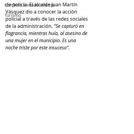
de policía. El alcalde Juan Martín 
Conflicto armado interno
Vásquez dio a conocer la acción 
Turismo
policial a través de las redes sociales 
de la administración. 
“Se capturó en 
flagrancia, mientras huía, al asesino de 
una mujer en el municipio. Es una 
noche triste por este insuceso”. 