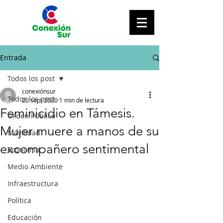
Entrada
Todos los post
conexiónsur
Todos los post
20 sept 2020
1 min de lectura
Feminicidio en Támesis.
Orden Público
Mujer muere a manos de su
Movilidad
excompañero sentimental
Economía
Medio Ambiente
Infraestructura
Política
Educación