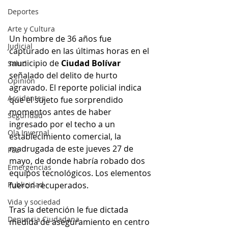
Deportes
Arte y Cultura
Un hombre de 36 años fue 
Judicial
capturado en las últimas horas en el 
municipio de 
Ciudad Bolívar
Salud
señalado del delito de hurto 
Opinión
agravado. El reporte policial indica 
Accidentes
que el sujeto fue sorprendido 
momentos antes de haber 
Seguridad
ingresado por el techo a un 
Ola Invernal
establecimiento comercial, la 
madrugada de este jueves 27 de 
Paz
mayo, de donde habría robado dos 
Emergencias
equipos tecnológicos. Los elementos 
Publicidad
fueron recuperados.
Vida y sociedad
Tras la detención le fue dictada 
Denuncia Ciudadana
medida de aseguramiento en centro 