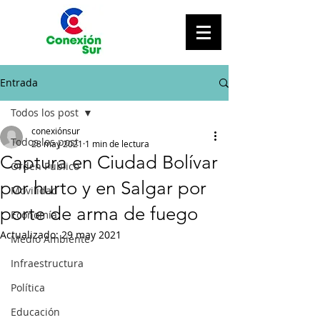
Entrada
Todos los post
conexiónsur
Todos los post
28 may 2021
1 min de lectura
Captura en Ciudad Bolívar
Orden Público
por hurto y en Salgar por
Movilidad
porte de arma de fuego
Economía
Actualizado:
29 may 2021
Medio Ambiente
Infraestructura
Política
Educación