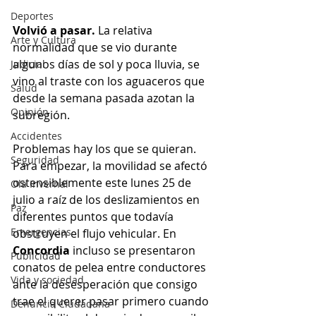
Deportes
Volvió a pasar.
 La relativa 
Arte y Cultura
normalidad que se vio durante 
algunos días de sol y poca lluvia, se 
Judicial
vino al traste con los aguaceros que 
Salud
desde la semana pasada azotan la 
Opinión
subregión.
Accidentes
Problemas hay los que se quieran. 
Seguridad
Para empezar, la movilidad se afectó 
ostensiblemente este lunes 25 de 
Ola Invernal
julio a raíz de los deslizamientos en 
Paz
diferentes puntos que todavía 
Emergencias
obstruyen el flujo vehicular. En 
Concordia
 incluso se presentaron 
Publicidad
conatos de pelea entre conductores 
Vida y sociedad
ante la desesperación que consigo 
trae el querer pasar primero cuando 
Denuncia Ciudadana