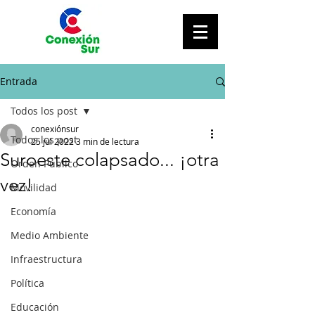
Entrada
Todos los post
conexiónsur
Todos los post
25 jul 2022
3 min de lectura
Suroeste colapsado... ¡otra
Orden Público
vez!
Movilidad
Economía
Medio Ambiente
Infraestructura
Política
Educación