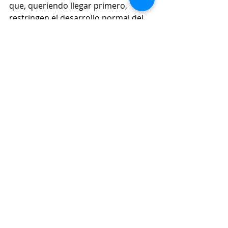
que, queriendo llegar primero, 
restringen el desarrollo normal del 
día de todos lo que habitan la 
subregión del café. 
Las noticias del 
#SuroesteAntioqueño
 están en 
#ConexiónSur
.
Movilidad
Economía
Emergencias