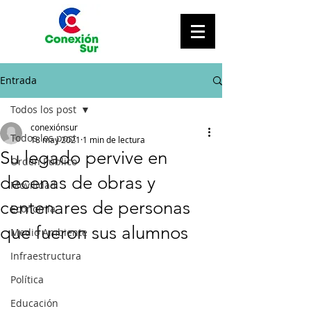
Entrada
Todos los post
conexiónsur
Todos los post
18 may 2021
1 min de lectura
Su legado pervive en
Orden Público
decenas de obras y
Movilidad
centenares de personas
Economía
que fueron sus alumnos
Medio Ambiente
Infraestructura
Política
Educación