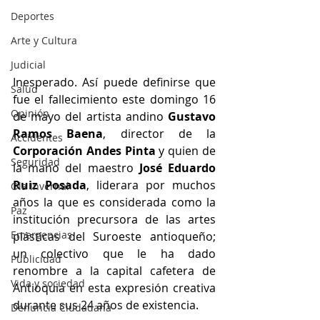
Deportes
Arte y Cultura
Judicial
Inesperado. Así puede definirse que 
Salud
fue el fallecimiento este domingo 16 
Opinión
de mayo del artista andino 
Gustavo 
Ramos Baena
, director de la 
Accidentes
Corporación Andes Pinta 
y quien de 
Seguridad
la mano del maestro 
José Eduardo 
Ruiz Posada
, liderara por muchos 
Ola Invernal
años la que es considerada como la 
Paz
institución precursora de las artes 
Emergencias
plásticas del Suroeste antioqueño; 
un
colectivo que le ha dado 
Publicidad
renombre a la capital cafetera de 
Vida y sociedad
Antioquia en esta expresión creativa 
durante sus 24 años de existencia.
Denuncia Ciudadana