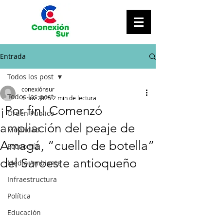
Entrada
Todos los post
conexiónsur
Todos los post
5 nov 2025
2 min de lectura
¡Por fin! Comenzó
Orden Público
ampliación del peaje de
Movilidad
Amagá, “cuello de botella”
Economía
del Suroeste antioqueño
Medio Ambiente
Infraestructura
Política
Educación