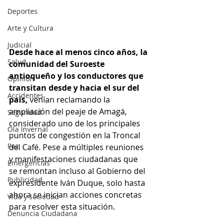
Deportes
Arte y Cultura
Judicial
Desde hace al menos cinco años, la 
Salud
comunidad del Suroeste 
antioqueño y los conductores que 
Opinión
transitan desde y hacia el sur del 
Accidentes
país,
 venían reclamando la 
ampliación del peaje de Amagá, 
Seguridad
considerado uno de los principales 
Ola Invernal
puntos de congestión en la Troncal 
Paz
del Café. Pese a múltiples reuniones 
y manifestaciones ciudadanas que 
Emergencias
se remontan incluso al Gobierno del 
Publicidad
expresidente Iván Duque, solo hasta 
ahora se inician acciones concretas 
Vida y sociedad
para resolver esta situación.
Denuncia Ciudadana