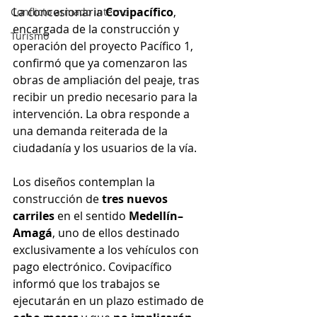
La concesionaria 
Covipacífico
, 
Conflicto armado interno
encargada de la construcción y 
Turismo
operación del proyecto Pacífico 1, 
confirmó que ya comenzaron las 
obras de ampliación del peaje, tras 
recibir un predio necesario para la 
intervención. La obra responde a 
una demanda reiterada de la 
ciudadanía y los usuarios de la vía.
Los diseños contemplan la 
construcción de 
tres nuevos 
carriles
 en el sentido 
Medellín–
Amagá
, uno de ellos destinado 
exclusivamente a los vehículos con 
pago electrónico. Covipacífico 
informó que los trabajos se 
ejecutarán en un plazo estimado de 