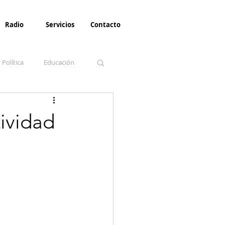
Radio
Servicios
Contacto
Política
Educación
la Invernal
Paz
tividad
Turismo