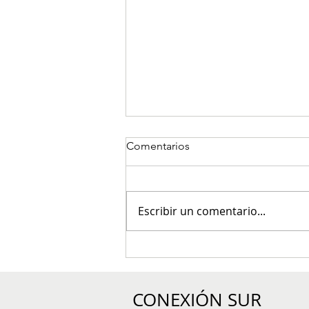
Comentarios
Escribir un comentario...
Tres presuntos integrantes de
estructura criminal fueron
capturados en Concordia
CONEXIÓN SUR
durante allanamientos