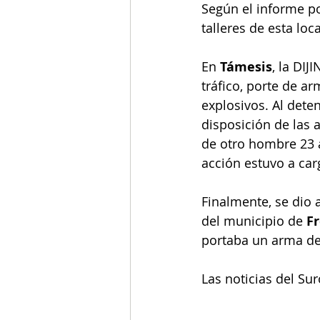
Según el informe pol
talleres de esta loca
En 
Támesis
, la DIJ
tráfico, porte de a
explosivos. Al dete
disposición de las a
de otro hombre 23 
acción estuvo a car
Finalmente, se dio 
del municipio de 
Fr
portaba un arma de
Las noticias del Su