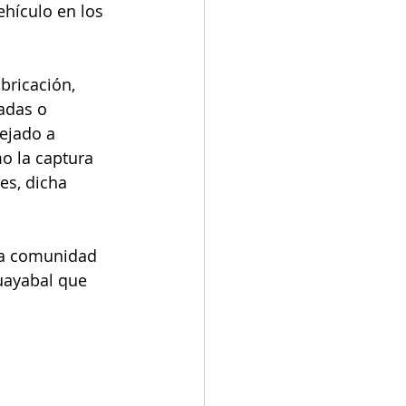
ehículo en los 
bricación, 
adas o 
ejado a 
mo la captura 
es, dicha 
la comunidad 
Guayabal que 