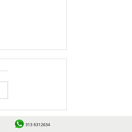
roles policiales dejan
uras por armas y
pefacientes en el
313 6312634
este antioqueño