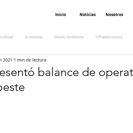
Inicio
Noticias
Nosotros
vilidad
Economía
Medio Ambiente
Infraestructura
n 2021
1 min de lectura
udicial
Salud
Opinión
Accidentes
Seguridad
O
resentó balance de opera
oeste
ida y sociedad
Denuncia Ciudadana
Conflicto armado interno