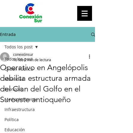
Entrada
Todos los post
conexiónsur
Todos los post
16 feb
2 min de lectura
Operativo en Angelópolis
Orden Público
debilita estructura armada
Movilidad
del Clan del Golfo en el
Economía
Suroeste antioqueño
Medio Ambiente
Infraestructura
Política
Educación