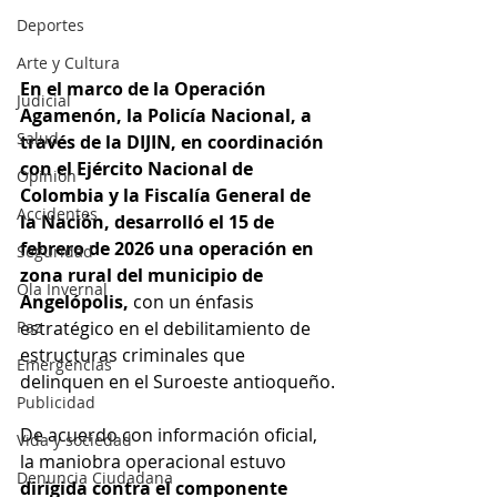
Deportes
Arte y Cultura
En el marco de la Operación 
Judicial
Agamenón, la Policía Nacional, a 
Salud
través de la DIJIN, en coordinación 
con el Ejército Nacional de 
Opinión
Colombia y la Fiscalía General de 
Accidentes
la Nación, desarrolló el 15 de 
febrero de 2026 una operación en 
Seguridad
zona rural del municipio de 
Ola Invernal
Angelópolis, 
con un énfasis 
Paz
estratégico en el debilitamiento de 
estructuras criminales que 
Emergencias
delinquen en el Suroeste antioqueño.
Publicidad
De acuerdo con información oficial, 
Vida y sociedad
la maniobra operacional estuvo 
Denuncia Ciudadana
dirigida contra el componente 