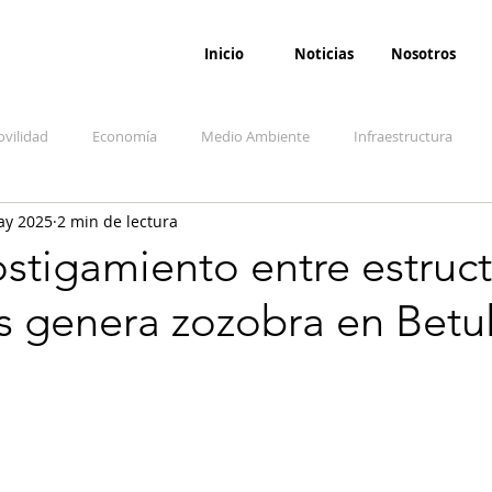
Inicio
Noticias
Nosotros
vilidad
Economía
Medio Ambiente
Infraestructura
ay 2025
2 min de lectura
udicial
Salud
Opinión
Accidentes
Seguridad
O
stigamiento entre estruct
s genera zozobra en Betul
ida y sociedad
Denuncia Ciudadana
Conflicto armado interno