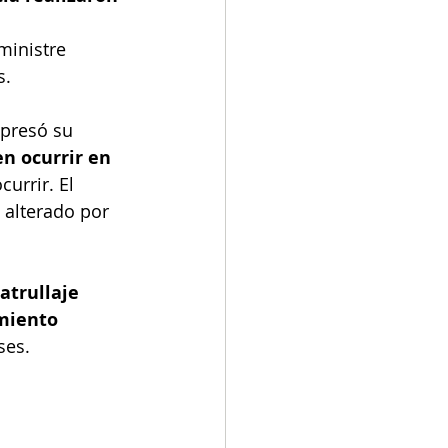
ministre 
s.
xpresó su 
n ocurrir en 
urrir. El 
 alterado por 
atrullaje 
miento 
ses.