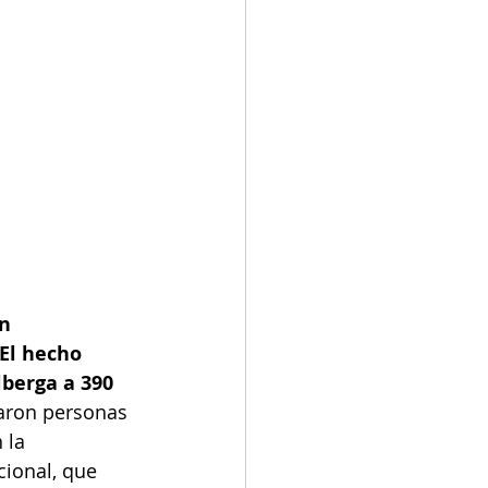
n 
El hecho 
lberga a 390 
aron personas 
 la 
ional, que 