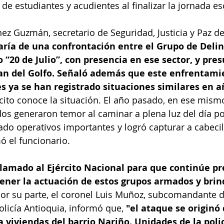
de estudiantes y acudientes al finalizar la jornada es
ez Guzmán, secretario de Seguridad, Justicia y Paz de
taría de una confrontación entre el Grupo de Deli
20 de Julio”, con presencia en ese sector, y pres
an del Golfo.
Señaló además que este enfrentamie
s ya se han registrado situaciones similares en a
rcito conoce la situación. El año pasado, en ese mismo
s generaron temor al caminar a plena luz del día por 
lado operativos importantes y logró capturar a cabecil
ó el funcionario.
lamado al Ejército Nacional para que continúe pr
tener la actuación de estos grupos armados y brin
or su parte, el coronel Luis Muñoz, subcomandante d
icía Antioquia, informó que, 
"el ataque se originó
 viviendas del barrio Nariño. Unidades de la polic