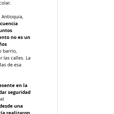
colar.
 Antioquia, 
ncuencia 
untos 
nto no es un 
ños 
 barrio, 
las calles. La 
las de esa 
esente en la 
dar seguridad 
el 
 desde una 
ía realizaron 