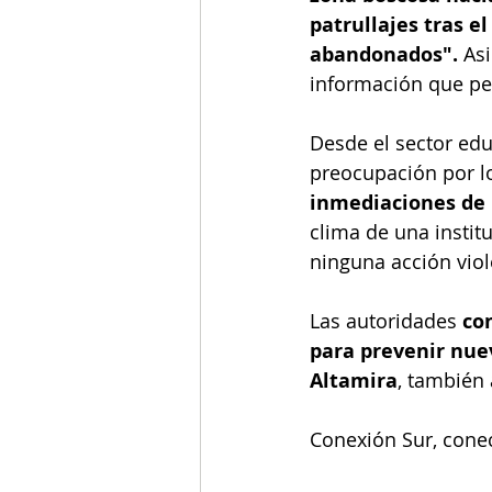
patrullajes tras e
abandonados".
 As
información que per
Desde el sector edu
preocupación por lo
inmediaciones de 
clima de una instit
ninguna acción viol
Las autoridades
 co
para prevenir nue
Altamira
, también 
Conexión Sur, conec