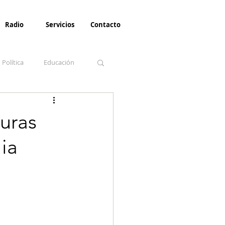
Radio
Servicios
Contacto
Política
Educación
la Invernal
Paz
uras
ia
Turismo