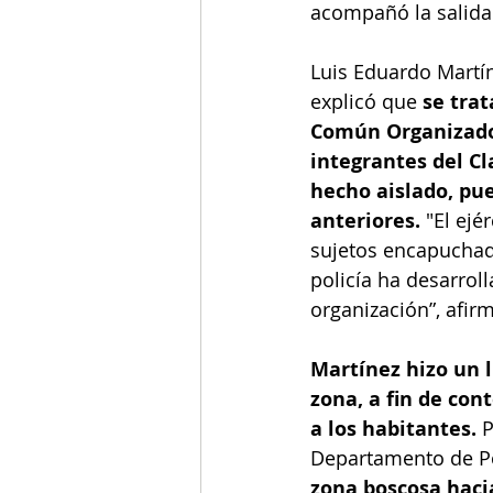
acompañó la salida 
Luis Eduardo Martín
explicó que 
se tra
Común Organizado “
integrantes del Cl
hecho aislado, pue
anteriores.
 "El ejé
sujetos encapuchado
policía ha desarrol
organización”, afirm
Martínez hizo un l
zona, a fin de con
a los habitantes. 
P
Departamento de Pol
zona boscosa hacia