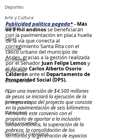
Deportes
Arte y Cultura
Publicidad política pagada*
 - Más 
Judicial
de 8 mil andinos
 se beneficiarán 
con la pavimentación en placa huella 
Salud
de la vía que conecta al 
corregimiento Santa Rita con el 
Opinión
casco urbano del municipio de 
Andes, gracias a la gestión realizada 
Accidentes
por el Senador
 Juan Felipe Lemos
 y 
el Alcalde 
Carlos Alberto Osorio 
Seguridad
Calderón
 ante el 
Departamento de 
Prosperidad Social (DPS).
Ola Invernal
“Con una inversión de $4.500 millones 
Paz
de pesos se iniciará la ejecución de la 
primera etapa del proyecto que consiste 
Emergencias
en la pavimentación de seis kilómetros. 
Publicidad
Firmamos este convenio con el 
propósito de aportar a la inclusión 
Vida y sociedad
socioeconómica, la superación de la 
pobreza, la consolidación de los 
Denuncia Ciudadana
territorios y la generación de espacios 