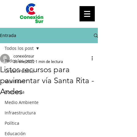
Entrada
Todos los post
conexiónsur
Todos los post
26 ene 2022
1 min de lectura
Listos recursos para
Orden Público
pavimentar vía Santa Rita -
Movilidad
Andes
Economía
Medio Ambiente
Infraestructura
Política
Educación