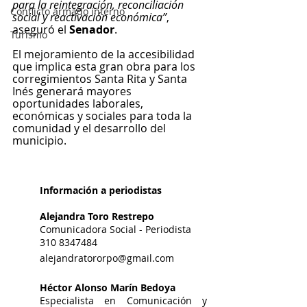
para la reintegración, reconciliación 
Conflicto armado interno
social y reactivación económica”
, 
aseguró el 
Senador
. 
Turismo
El mejoramiento de la accesibilidad 
que implica esta gran obra para los 
corregimientos Santa Rita y Santa 
Inés generará mayores 
oportunidades laborales, 
económicas y sociales para toda la 
comunidad y el desarrollo del 
municipio. 
Información a periodistas
Alejandra Toro Restrepo
Comunicadora Social - Periodista
310 8347484
alejandratororpo@gmail.com 
Héctor Alonso Marín Bedoya
Especialista en Comunicación y 