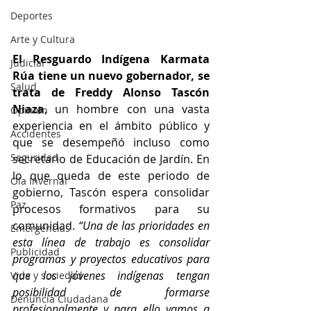
Deportes
Arte y Cultura
El Resguardo Indígena Karmata 
Judicial
Rúa tiene un nuevo gobernador, se 
Salud
trata de Freddy Alonso Tascón 
Niaza
, un hombre con una vasta 
Opinión
experiencia en el ámbito público y 
Accidentes
que se desempeñó incluso como 
Seguridad
secretario de Educación de Jardín. En 
lo que queda de este periodo de 
Ola Invernal
gobierno, Tascón espera consolidar 
Paz
procesos formativos para su 
comunidad. 
“Una de las prioridades en 
Emergencias
esta línea de trabajo es consolidar 
Publicidad
programas y proyectos educativos para 
que los jóvenes indígenas tengan 
Vida y sociedad
posibilidad de formarse 
Denuncia Ciudadana
profesionalmente y para ello vamos a 