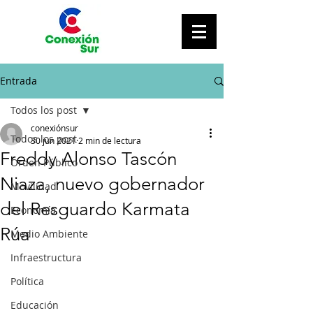
Entrada
Todos los post
conexiónsur
Todos los post
30 jun 2021
2 min de lectura
Freddy Alonso Tascón
Orden Público
Niaza, nuevo gobernador
Movilidad
del Resguardo Karmata
Economía
Rúa
Medio Ambiente
Infraestructura
Política
Educación