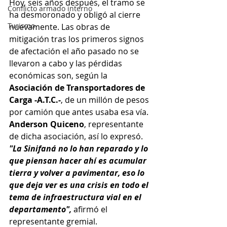
Hoy, seis años después, el tramo se 
Conflicto armado interno
ha desmoronado y obligó al cierre 
Turismo
nuevamente. Las obras de 
mitigación tras los primeros signos 
de afectación el año pasado no se 
llevaron a cabo y las pérdidas 
económicas son, según la 
Asociación de Transportadores de 
Carga -A.T.C.-
, de un millón de pesos 
por camión que antes usaba esa vía. 
Anderson Quiceno
, representante 
de dicha asociación, así lo expresó. 
"La Sinifaná no lo han reparado y lo 
que piensan hacer ahí es acumular 
tierra y volver a pavimentar, eso lo 
que deja ver es una crisis en todo el 
tema de infraestructura vial en el 
departamento",
 afirmó el 
representante gremial.