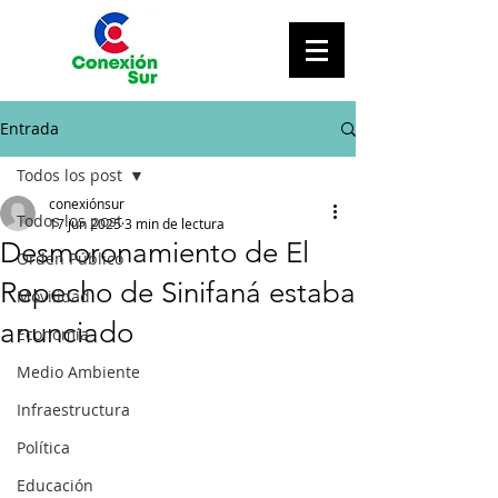
Entrada
Todos los post
conexiónsur
Todos los post
17 jun 2025
3 min de lectura
Desmoronamiento de El
Orden Público
Repecho de Sinifaná estaba
Movilidad
anunciado
Economía
Medio Ambiente
Infraestructura
Política
Educación