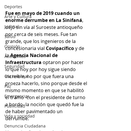
Deportes
Fue en mayo de 2019 cuando un 
Arte y Cultura
enorme derrumbe en La Sinifaná
, 
Judicial
dejó sin vía al Suroeste antioqueño 
por cerca de seis meses. Fue tan 
Salud
grande, que los ingenieros de la 
Opinión
concesionaria vial 
Covipacífico
 y de 
la 
Agencia Nacional de 
Accidentes
Infraestructura 
optaron por hacer 
Seguridad
lo que hoy por hoy sigue siendo 
increíble, no por que fuera una 
Ola Invernal
proeza hacerlo, sino porque desde el 
Paz
mismo momento en que se habilitó 
Emergencias
el tramo -con el presidente de turno 
a bordo- la noción que quedó fue la 
Publicidad
de haber pavimentado un 
Vida y sociedad
derrumbe. 
Denuncia Ciudadana