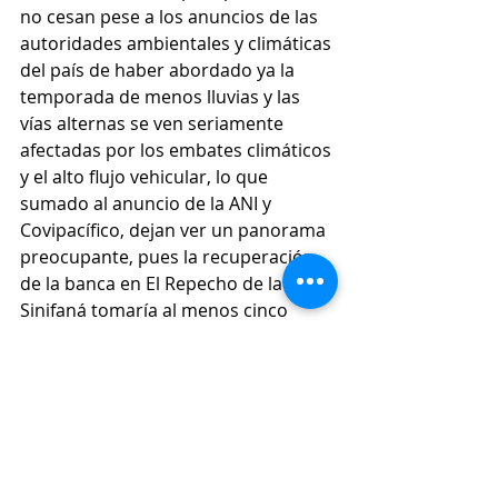
no cesan pese a los anuncios de las 
autoridades ambientales y climáticas 
del país de haber abordado ya la 
temporada de menos lluvias y las 
vías alternas se ven seriamente 
afectadas por los embates climáticos 
y el alto flujo vehicular, lo que 
sumado al anuncio de la ANI y 
Covipacífico, dejan ver un panorama 
preocupante, pues la recuperación 
de la banca en El Repecho de la 
Sinifaná tomaría al menos cinco 
meses, pese a que, como lo 
demuestran las imágenes, la 
problemática era conocida al menos 
desde el año pasado.
Las noticias del 
#SuroesteAntioqueño
 están en 