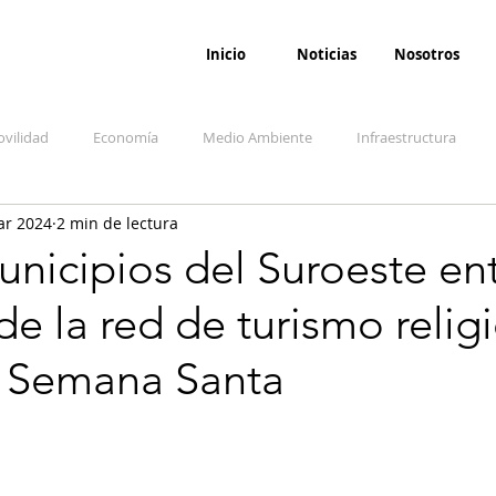
Inicio
Noticias
Nosotros
vilidad
Economía
Medio Ambiente
Infraestructura
ar 2024
2 min de lectura
udicial
Salud
Opinión
Accidentes
Seguridad
O
nicipios del Suroeste ent
de la red de turismo relig
ida y sociedad
Denuncia Ciudadana
Conflicto armado interno
a Semana Santa