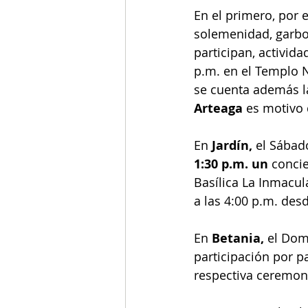
En el primero, por 
solemenidad, garbo 
participan, activida
p.m. en el Templo N
se cuenta además la
Arteaga
 es motivo
En 
Jardín,
 el Sábad
1:30 p.m. un 
concie
Basílica La Inmacul
a las 4:00 p.m. de
En 
Betania,
 el Dom
participación por p
respectiva ceremon