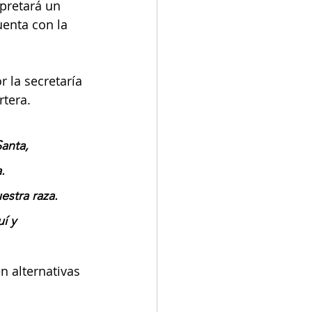
pretará un 
uenta con la 
 la secretaría 
rtera.
anta, 
. 
stra raza. 
í y 
n alternativas 