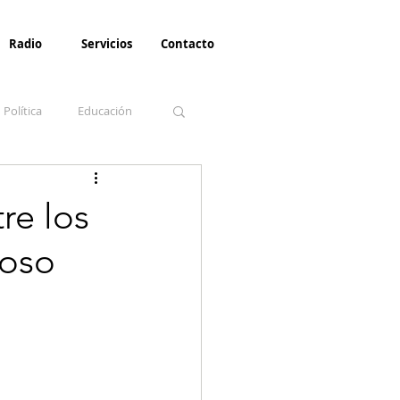
Radio
Servicios
Contacto
Política
Educación
la Invernal
Paz
re los
ioso
Turismo