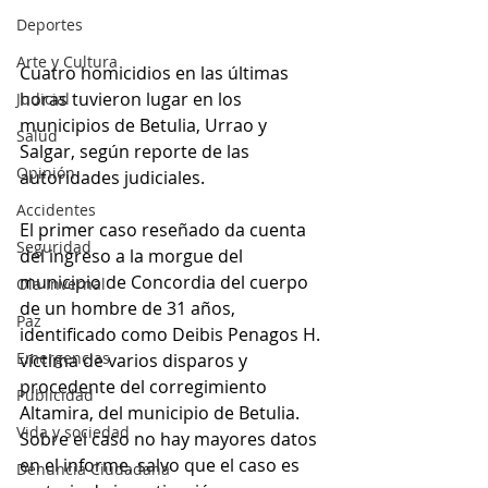
Deportes
Arte y Cultura
Cuatro homicidios en las últimas 
horas tuvieron lugar en los 
Judicial
municipios de Betulia, Urrao y 
Salud
Salgar, según reporte de las 
Opinión
autoridades judiciales.
Accidentes
El primer caso reseñado da cuenta 
Seguridad
del ingreso a la morgue del 
municipio de Concordia del cuerpo 
Ola Invernal
de un hombre de 31 años, 
Paz
identificado como Deibis Penagos H. 
Emergencias
víctima de varios disparos y 
procedente del corregimiento 
Publicidad
Altamira, del municipio de Betulia. 
Vida y sociedad
Sobre el caso no hay mayores datos 
en el informe, salvo que el caso es 
Denuncia Ciudadana