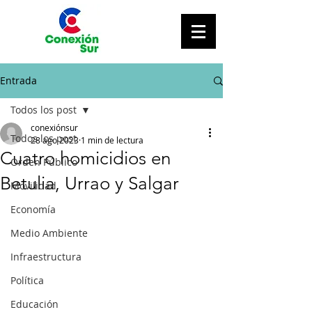
Entrada
Todos los post
conexiónsur
Todos los post
28 ago 2023
1 min de lectura
Cuatro homicidios en
Orden Público
Betulia, Urrao y Salgar
Movilidad
Economía
Medio Ambiente
Infraestructura
Política
Educación