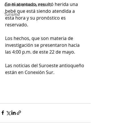
En el atentado, resultó herida una 
Conflicto armado interno
bebé que está siendo atendida a 
Turismo
esta hora y su pronóstico es 
reservado. 
Los hechos, que son materia de 
investigación se presentaron hacia 
las 4:00 p.m. de este 22 de mayo. 
Las noticias del Suroeste antioqueño 
están en Conexión Sur. 