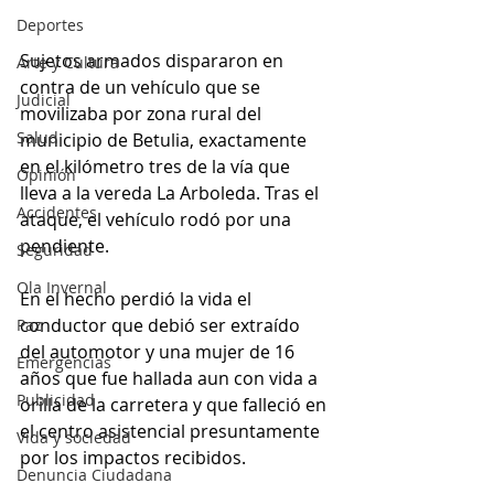
Deportes
Sujetos armados dispararon en 
Arte y Cultura
contra de un vehículo que se 
Judicial
movilizaba por zona rural del 
Salud
municipio de Betulia, exactamente 
en el kilómetro tres de la vía que 
Opinión
lleva a la vereda La Arboleda. Tras el 
Accidentes
ataque, el vehículo rodó por una 
pendiente. 
Seguridad
Ola Invernal
En el hecho perdió la vida el 
conductor que debió ser extraído 
Paz
del automotor y una mujer de 16 
Emergencias
años que fue hallada aun con vida a 
Publicidad
orilla de la carretera y que falleció en 
el centro asistencial presuntamente 
Vida y sociedad
por los impactos recibidos. 
Denuncia Ciudadana