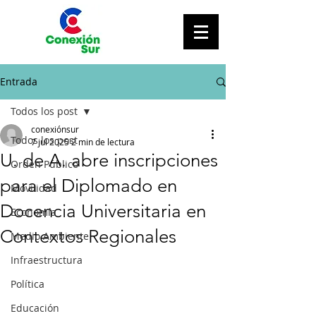
Entrada
Todos los post
conexiónsur
Todos los post
7 jul 2025
2 min de lectura
U. de A. abre inscripciones
Orden Público
para el Diplomado en
Movilidad
Docencia Universitaria en
Economía
Contextos Regionales
Medio Ambiente
Infraestructura
Política
Educación