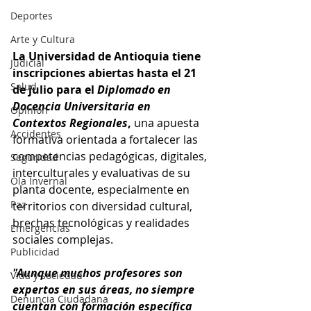
Deportes
Arte y Cultura
La Universidad de Antioquia tiene 
Judicial
inscripciones abiertas hasta el 21 
Salud
de julio para el 
Diplomado en 
Docencia Universitaria en 
Opinión
Contextos Regionales
,
 una apuesta 
Accidentes
formativa orientada a fortalecer las 
competencias pedagógicas, digitales, 
Seguridad
interculturales y evaluativas de su 
Ola Invernal
planta docente, especialmente en 
Paz
territorios con diversidad cultural, 
brechas tecnológicas y realidades 
Emergencias
sociales complejas.
Publicidad
"Aunque muchos profesores son 
Vida y sociedad
expertos en sus áreas, no siempre 
Denuncia Ciudadana
cuentan con formación específica 