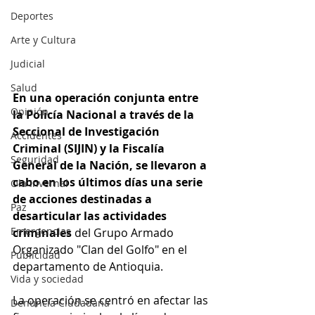
Deportes
Arte y Cultura
Judicial
Salud
En una operación conjunta entre 
Opinión
la Policía Nacional a través de la 
Seccional de Investigación 
Accidentes
Criminal (SIJIN) y la Fiscalía 
Seguridad
General de la Nación, se llevaron a 
cabo en los últimos días una serie 
Ola Invernal
de acciones destinadas a 
Paz
desarticular las actividades 
Emergencias
criminales 
del Grupo Armado 
Organizado "Clan del Golfo" en el 
Publicidad
departamento de Antioquia.
Vida y sociedad
La operación se centró en afectar las 
Denuncia Ciudadana