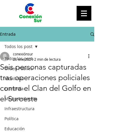
Entrada
Todos los post
conexiónsur
Todos los post
26 ene 2024
2 min de lectura
Seis personas capturadas
Orden Público
tras operaciones policiales
Movilidad
contra el Clan del Golfo en
Economía
el Suroeste
Medio Ambiente
Infraestructura
Política
Educación