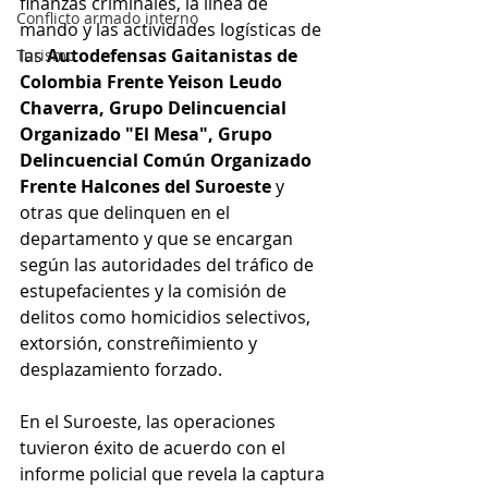
finanzas criminales, la línea de 
Conflicto armado interno
mando y las actividades logísticas de 
las 
Autodefensas Gaitanistas de 
Turismo
Colombia Frente Yeison Leudo 
Chaverra, Grupo Delincuencial 
Organizado "El Mesa", Grupo 
Delincuencial Común Organizado 
Frente Halcones del Suroeste 
y 
otras que delinquen en el 
departamento y que se encargan 
según las autoridades del tráfico de 
estupefacientes y la comisión de 
delitos como homicidios selectivos, 
extorsión, constreñimiento y 
desplazamiento forzado.
En el Suroeste, las operaciones 
tuvieron éxito de acuerdo con el 
informe policial que revela la captura 