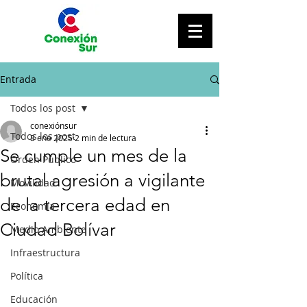
Entrada
Todos los post
conexiónsur
Todos los post
8 ene 2025
2 min de lectura
Se cumple un mes de la
Orden Público
brutal agresión a vigilante
Movilidad
de la tercera edad en
Economía
Ciudad Bolívar
Medio Ambiente
Infraestructura
Política
Educación