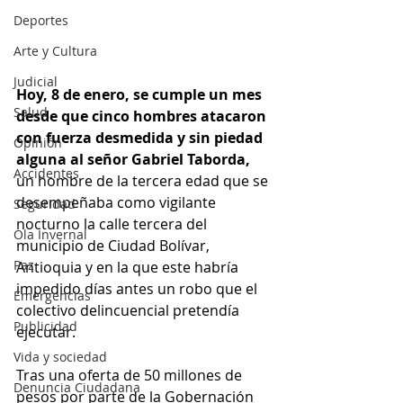
Deportes
Arte y Cultura
Judicial
Hoy, 8 de enero, se cumple un mes 
Salud
desde que cinco hombres atacaron 
con fuerza desmedida y sin piedad 
Opinión
alguna al señor Gabriel Taborda, 
Accidentes
un hombre de la tercera edad que se 
desempeñaba como vigilante 
Seguridad
nocturno la calle tercera del 
Ola Invernal
municipio de Ciudad Bolívar, 
Paz
Antioquia y en la que este habría 
impedido días antes un robo que el 
Emergencias
colectivo delincuencial pretendía 
Publicidad
ejecutar.
Vida y sociedad
Tras una oferta de 50 millones de 
Denuncia Ciudadana
pesos por parte de la Gobernación 