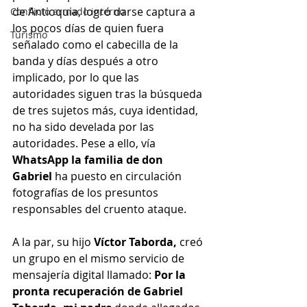
de Antioquia, logró darse captura a 
Conflicto armado interno
los pocos días de quien fuera 
Turismo
señalado como el cabecilla de la 
banda y días después a otro 
implicado, por lo que las 
autoridades siguen tras la búsqueda 
de tres sujetos más, cuya identidad, 
no ha sido develada por las 
autoridades. Pese a ello, vía 
WhatsApp la familia de don 
Gabriel
 ha puesto en circulación 
fotografías de los presuntos 
responsables del cruento ataque.
A la par, su hijo 
Víctor Taborda,
 creó 
un grupo en el mismo servicio de 
mensajería digital llamado: 
Por la 
pronta recuperación de Gabriel 