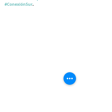
#ConexiónSur
.
Judicial