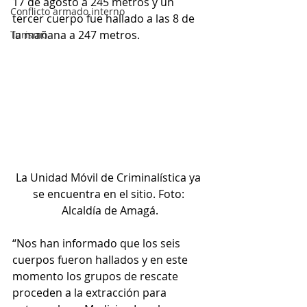
17 de agosto a 245 metros y un 
Conflicto armado interno
tercer cuerpo fue hallado a las 8 de 
la mañana a 247 metros.
Turismo
La Unidad Móvil de Criminalística ya 
se encuentra en el sitio. Foto: 
Alcaldía de Amagá.
“Nos han informado que los seis 
cuerpos fueron hallados y en este 
momento los grupos de rescate 
proceden a la extracción para 