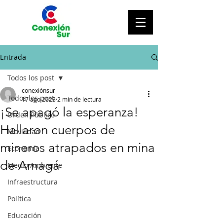
Entrada
Todos los post
conexiónsur
Todos los post
17 ago 2023
2 min de lectura
¡Se apagó la esperanza!
Orden Público
Hallaron cuerpos de
Movilidad
mineros atrapados en mina
Economía
de Amagá
Medio Ambiente
Infraestructura
Política
Educación