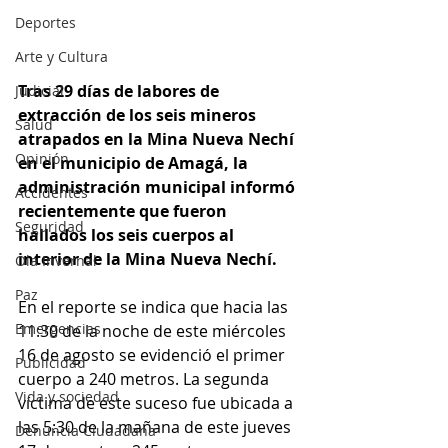
Deportes
Arte y Cultura
Tras 29 días de labores de 
Judicial
extracción de los seis mineros 
Salud
atrapados en la Mina Nueva Nechí 
Opinión
en el municipio de Amagá, la 
administración municipal informó 
Accidentes
recientemente que fueron 
Seguridad
hallados los seis cuerpos al 
interior de la Mina Nueva Nechí. 
Ola Invernal
Paz
En el reporte se indica que hacia las 
Emergencias
11:30 de la noche de este miércoles 
16 de agosto se evidenció el primer 
Publicidad
cuerpo a 240 metros. La segunda 
Vida y sociedad
víctima de este suceso fue ubicada a 
las 5:30 de la mañana de este jueves 
Denuncia Ciudadana