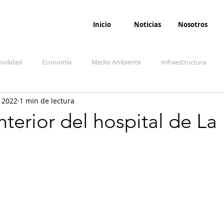
Inicio
Noticias
Nosotros
vilidad
Economía
Medio Ambiente
Infraestructura
 2022
1 min de lectura
udicial
Salud
Opinión
Accidentes
Seguridad
O
interior del hospital de La
ida y sociedad
Denuncia Ciudadana
Conflicto armado interno