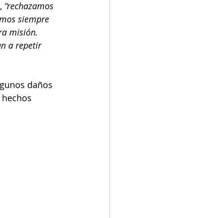
, 
“rechazamos 
tamos siempre 
ra misión. 
n a repetir 
algunos daños 
s hechos 