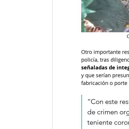
C
Otro importante res
policía, tras dilige
señaladas de inte
y que serían presun
fabricación o porte
“Con este res
de crimen org
teniente cor