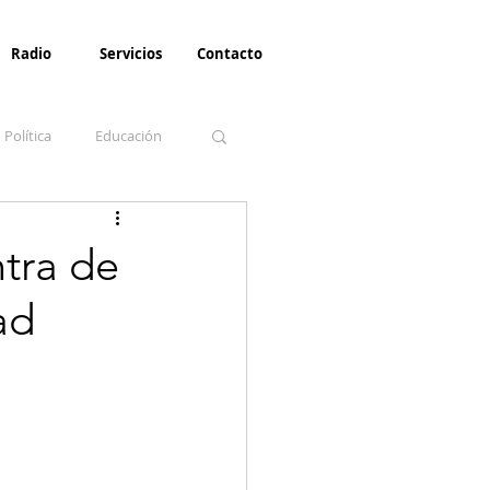
Radio
Servicios
Contacto
Política
Educación
la Invernal
Paz
ntra de
ad
Turismo