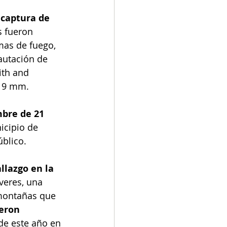
 captura de 
s fueron 
rmas de fuego, 
autación de 
ith and 
e 9 mm.
bre de 21 
icipio de 
úblico.
llazgo en la 
veres, una 
amontañas que 
eron 
de este año en 