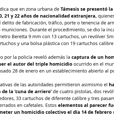
ndica que en zona urbana de 
Támesis se presentó la
, 21 y 22 años de nacionalidad extranjera,
 quiene
l delito de fabricación, tráfico, porte o tenencia de a
o municiones. Durante el procedimiento, se dio la inc
ietro Beretta 9 mm con 13 cartuchos, un revólver Sm
tuchos y una bolsa plástica con 19 cartuchos calibr
o por la policía reveló además la
 captura de un hom
er el autor del triple homicidio 
ocurrido en el mun
asado 28 de enero en un establecimiento abierto al p
gativas de las autoridades permitieron asimismo el 
ha
de la ‘cuna de arriero’
 de cuatro pistolas, dos revól
eedores, 33 cartuchos de diferente calibre y tres pas
rrados en cafetales. Estos 
elementos al parecer fu
meter un homicidio colectivo el día 14 de febrero
 