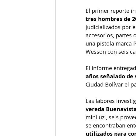
El primer reporte i
tres hombres de 20
judicializados por e
accesorios, partes 
una pistola marca P
Wesson con seis car
El informe entregad
años señalado de s
Ciudad Bolívar el p
Las labores investi
vereda Buenavista 
mini uzi, seis prov
se encontraban ente
utilizados para co