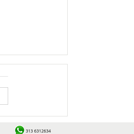
ralizado cabecilla de
ctura criminal en zona
l de Concordia durante
313 6312634
ación conjunta