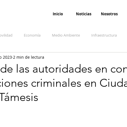
Inicio
Noticias
Nosotros
vilidad
Economía
Medio Ambiente
Infraestructura
b 2023
2 min de lectura
udicial
Salud
Opinión
Accidentes
Seguridad
O
de las autoridades en co
ciones criminales en Ciud
ida y sociedad
Denuncia Ciudadana
Conflicto armado interno
 Támesis