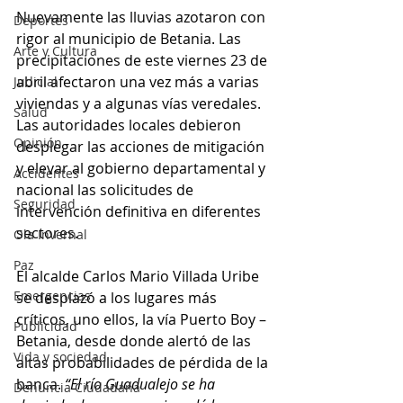
Nuevamente las lluvias azotaron con 
Deportes
rigor al municipio de Betania. Las 
Arte y Cultura
precipitaciones de este viernes 23 de 
abril afectaron una vez más a varias 
Judicial
viviendas y a algunas vías veredales. 
Salud
Las autoridades locales debieron 
Opinión
desplegar las acciones de mitigación 
y elevar al gobierno departamental y 
Accidentes
nacional las solicitudes de 
Seguridad
intervención definitiva en diferentes 
sectores. 
Ola Invernal
Paz
El alcalde Carlos Mario Villada Uribe 
Emergencias
se desplazó a los lugares más 
críticos, uno ellos, la vía Puerto Boy – 
Publicidad
Betania, desde donde alertó de las 
Vida y sociedad
altas probabilidades de pérdida de la 
banca. 
“El río Guadualejo se ha 
Denuncia Ciudadana