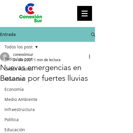
Entrada
Todos los post
conexiónsur
Todos los post
24 abr 2021
1 min de lectura
Nuevas emergencias en
Orden Público
Betania por fuertes lluvias
Movilidad
Economía
Medio Ambiente
Infraestructura
Política
Educación