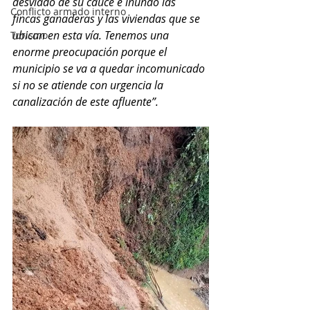
desviado de su cauce e inundó las 
Conflicto armado interno
fincas ganaderas y las viviendas que se 
ubican en esta vía. Tenemos una 
Turismo
enorme preocupación porque el 
municipio se va a quedar incomunicado 
si no se atiende con urgencia la 
canalización de este afluente”. 