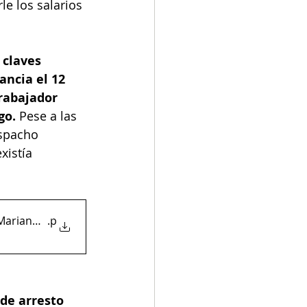
e los salarios 
claves 
ancia el 12 
rabajador 
go.
 Pese a las 
espacho 
xistía 
MarianoVargasCardona (2)
.p
 de arresto 