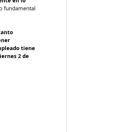
ente en lo 
ho fundamental 
tanto 
ener 
mpleado tiene 
iernes 2 de 