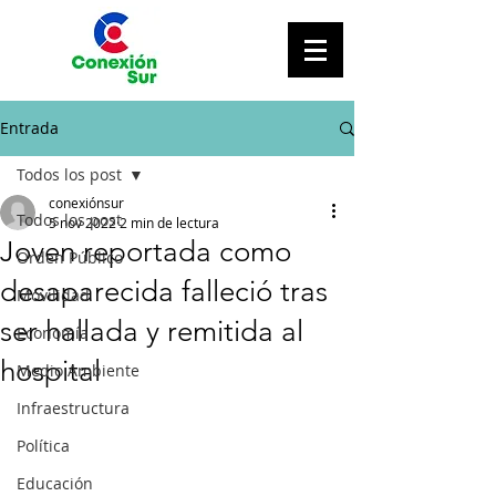
Entrada
Todos los post
conexiónsur
Todos los post
5 nov 2022
2 min de lectura
Joven reportada como
Orden Público
desaparecida falleció tras
Movilidad
ser hallada y remitida al
Economía
hospital
Medio Ambiente
Infraestructura
Política
Educación