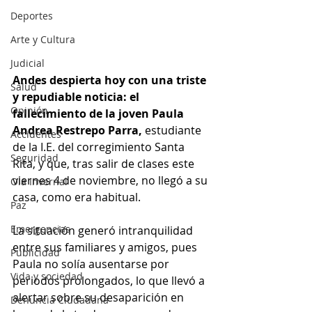
Deportes
Arte y Cultura
Judicial
Andes despierta hoy con una triste 
Salud
y repudiable noticia: el 
Opinión
fallecimiento de la joven Paula 
Andrea Restrepo Parra, 
estudiante 
Accidentes
de la I.E. del corregimiento Santa 
Seguridad
Rita, y que, tras salir de clases este 
viernes 4 de noviembre, no llegó a su 
Ola Invernal
casa, como era habitual.
Paz
Emergencias
La situación generó intranquilidad 
entre sus familiares y amigos, pues 
Publicidad
Paula no solía ausentarse por 
Vida y sociedad
periodos prolongados, lo que llevó a 
alertar sobre su desaparición en 
Denuncia Ciudadana