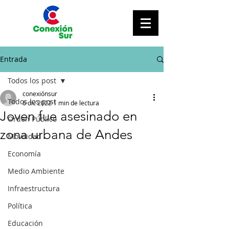
Entrada
Todos los post
conexiónsur
Todos los post
6 dic 2022
1 min de lectura
Joven fue asesinado en
Orden Público
zona urbana de Andes
Movilidad
Economía
Medio Ambiente
Infraestructura
Política
Educación