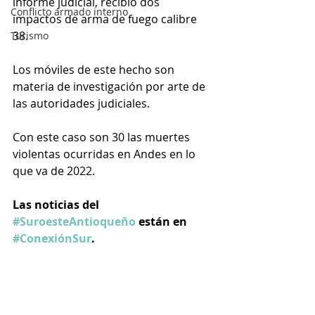
informe judicial, recibió dos 
Conflicto armado interno
impactos de arma de fuego calibre 
38.
Turismo
Los móviles de este hecho son 
materia de investigación por arte de 
las autoridades judiciales.
Con este caso son 30 las muertes 
violentas ocurridas en Andes en lo 
que va de 2022.
Las noticias del 
#SuroesteAntioqueño
 están en 
#ConexiónSur
.