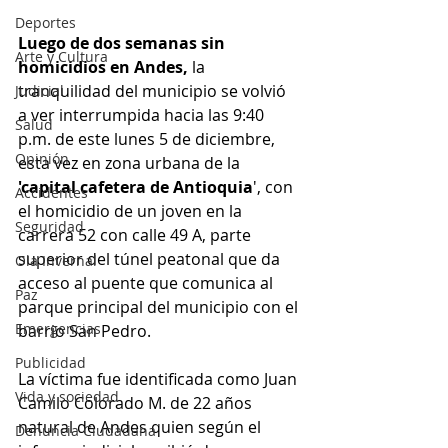
Deportes
Luego de dos semanas sin 
Arte y Cultura
homicidios en Andes,
 la 
tranquilidad del municipio se volvió 
Judicial
a ver interrumpida hacia las 9:40 
Salud
p.m. de este lunes 5 de diciembre, 
Opinión
esta vez en zona urbana de la 
'capital cafetera de Antioquia
', con 
Accidentes
el homicidio de un joven en la 
Seguridad
carrera 52 con calle 49 A, parte 
superior del túnel peatonal que da 
Ola Invernal
acceso al puente que comunica al 
Paz
parque principal del municipio con el 
Emergencias
barrio San Pedro.
Publicidad
La víctima fue identificada como Juan 
Vida y sociedad
Camilo Colorado M. de 22 años 
natural de Andes quien según el 
Denuncia Ciudadana