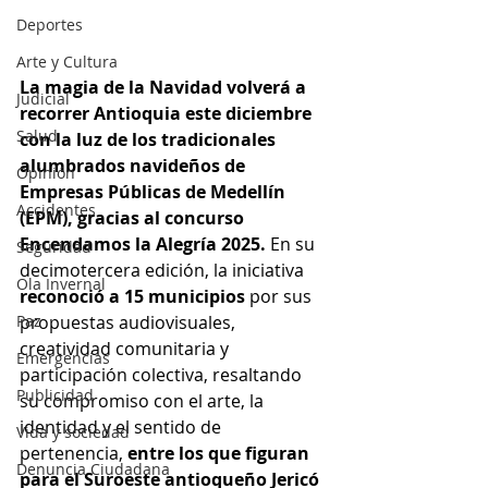
Deportes
Arte y Cultura
La magia de la Navidad volverá a 
Judicial
recorrer Antioquia este diciembre 
Salud
con la luz de los tradicionales 
alumbrados navideños de 
Opinión
Empresas Públicas de Medellín 
Accidentes
(EPM), gracias al concurso 
Encendamos la Alegría 2025.
 En su 
Seguridad
decimotercera edición, la iniciativa 
Ola Invernal
reconoció a 15 municipios 
por sus 
Paz
propuestas audiovisuales, 
creatividad comunitaria y 
Emergencias
participación colectiva, resaltando 
Publicidad
su compromiso con el arte, la 
identidad y el sentido de 
Vida y sociedad
pertenencia,
 entre los que figuran 
Denuncia Ciudadana
para el Suroeste antioqueño Jericó 