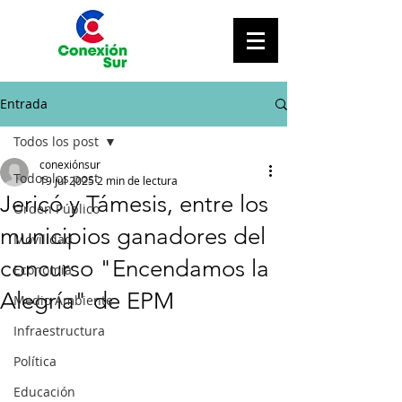
Entrada
Todos los post
conexiónsur
Todos los post
19 jul 2025
2 min de lectura
Jericó y Támesis, entre los
Orden Público
municipios ganadores del
Movilidad
concurso "Encendamos la
Economía
Alegría" de EPM
Medio Ambiente
Infraestructura
Política
Educación