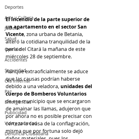
Deportes
Arte y Cultura
El incendio de la parte superior de 
un apartamento en el sector San 
Judicial
Vicente
, zona urbana de Betania, 
Salud
alteró la cotidiana tranquilidad de la 
perla del Citará la mañana de este 
Opinión
miércoles 28 de septiembre. 
Accidentes
Seguridad
Aunque extraoficialmente se aduce 
que las causas podrían haberse 
Ola Invernal
debido a una veladora, 
unidades del 
Paz
cuerpo de Bomberos Voluntarios
de ese municipio que se encargaron 
Emergencias
de amainar las llamas, adujeron que 
Publicidad
por ahora no es posible precisar con 
Vida y sociedad
certeza la causa de la conflagración, 
misma que por fortuna solo dejó 
Denuncia Ciudadana
daños materiales, pues los 