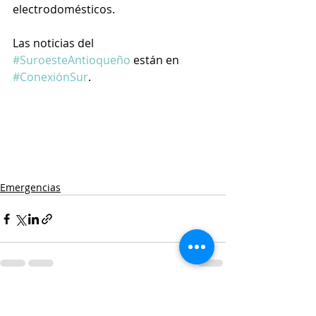
electrodomésticos.
Las noticias del 
#SuroesteAntioqueño
 están en 
#ConexiónSur
. 
Emergencias
Entradas recientes
Ver todo