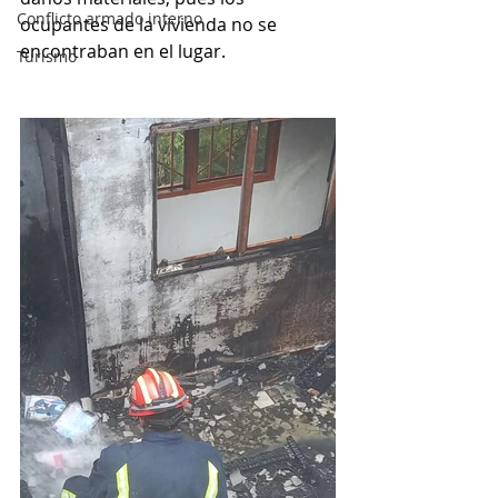
Conflicto armado interno
ocupantes de la vivienda no se 
encontraban en el lugar.
Turismo