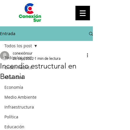
Entrada
Todos los post
conexiónsur
Todos los post
28 sept 2022
1 min de lectura
Incendio estructural en
Orden Público
Betania
Movilidad
Economía
Medio Ambiente
Infraestructura
Política
Educación