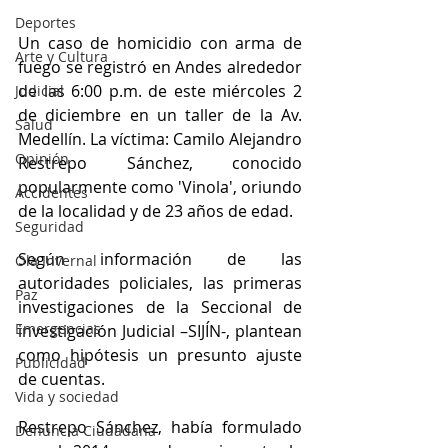
Deportes
Un caso de homicidio con arma de 
Arte y Cultura
fuego se registró en Andes alrededor 
de las 6:00 p.m. de este miércoles 2 
Judicial
de diciembre en un taller de la Av. 
Salud
Medellín. La víctima: Camilo Alejandro 
Opinión
Restrepo Sánchez, conocido 
popularmente como 'Vinola', oriundo 
Accidentes
de la localidad y de 23 años de edad.
Seguridad
Según información de las 
Ola Invernal
autoridades policiales, las primeras 
Paz
investigaciones de la Seccional de 
Emergencias
investigación Judicial –SIJÍN-, plantean 
como hipótesis un presunto ajuste 
Publicidad
de cuentas. 
Vida y sociedad
Restrepo Sánchez, había formulado 
Denuncia Ciudadana