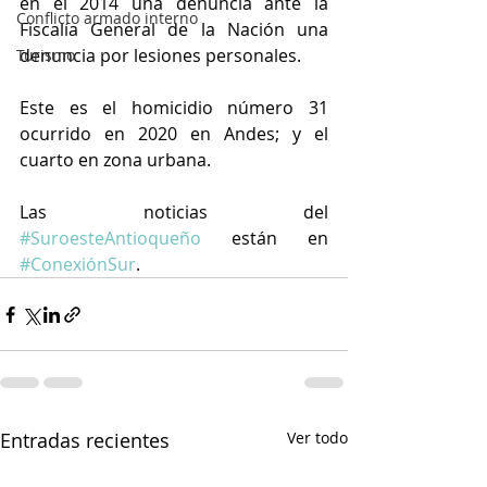
en el 2014 una denuncia ante la 
Conflicto armado interno
Fiscalía General de la Nación una 
denuncia por lesiones personales.
Turismo
Este es el homicidio número 31 
ocurrido en 2020 en Andes; y el 
cuarto en zona urbana.
Las noticias del 
#SuroesteAntioqueño
 están en 
#ConexiónSur
.
Entradas recientes
Ver todo