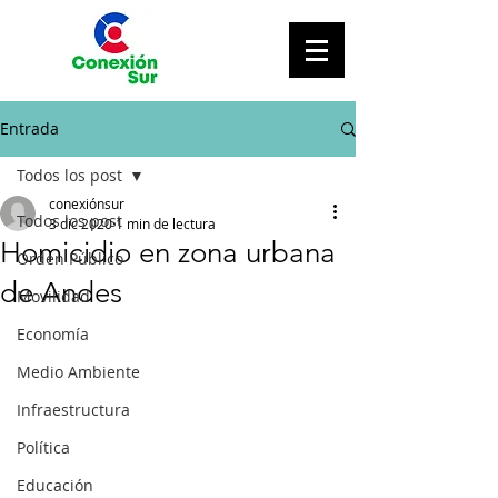
Entrada
Todos los post
conexiónsur
Todos los post
3 dic 2020
1 min de lectura
Homicidio en zona urbana
Orden Público
de Andes
Movilidad
Economía
Medio Ambiente
Infraestructura
Política
Educación