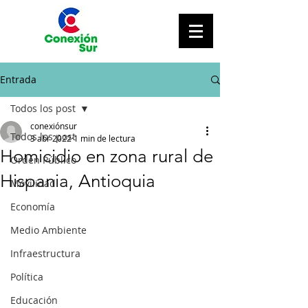
Entrada
Todos los post
conexiónsur
Todos los post
3 abr 2022
1 min de lectura
Homicidio en zona rural de
Orden Público
Hispania, Antioquia
Movilidad
Economía
Medio Ambiente
Infraestructura
Política
Educación