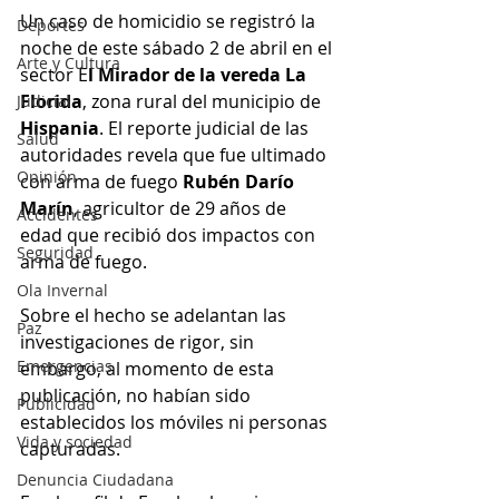
Un caso de homicidio se registró la 
Deportes
noche de este sábado 2 de abril en el 
Arte y Cultura
sector E
l Mirador de la vereda La 
Florida
, zona rural del municipio de 
Judicial
Hispania
. El reporte judicial de las 
Salud
autoridades revela que fue ultimado 
Opinión
con arma de fuego 
Rubén Darío 
Marín
, agricultor de 29 años de 
Accidentes
edad que recibió dos impactos con 
Seguridad
arma de fuego.
Ola Invernal
Sobre el hecho se adelantan las 
Paz
investigaciones de rigor, sin 
Emergencias
embargo, al momento de esta 
publicación, no habían sido 
Publicidad
establecidos los móviles ni personas 
Vida y sociedad
capturadas.
Denuncia Ciudadana