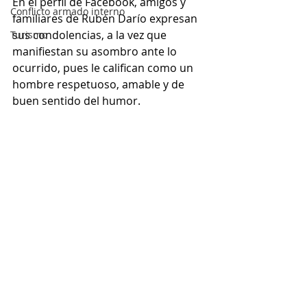
En el perfil de Facebook, amigos y 
Conflicto armado interno
familiares de Rubén Darío expresan 
sus condolencias, a la vez que 
Turismo
manifiestan su asombro ante lo 
ocurrido, pues le califican como un 
hombre respetuoso, amable y de 
buen sentido del humor. 