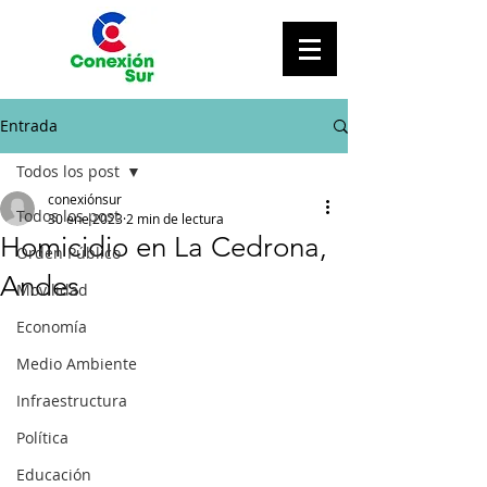
Entrada
Todos los post
conexiónsur
Todos los post
30 ene 2023
2 min de lectura
Homicidio en La Cedrona,
Orden Público
Andes
Movilidad
Economía
Medio Ambiente
Infraestructura
Política
Educación