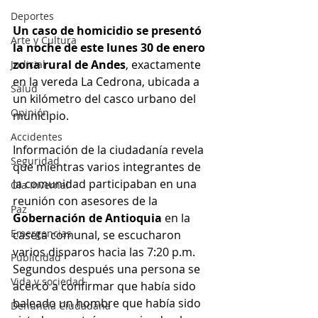
Deportes
Un caso de homicidio se presentó 
Arte y Cultura
la noche de este lunes 30 de enero 
zona rural de Andes
, exactamente 
Judicial
en la vereda La Cedrona, ubicada a 
Salud
un kilómetro del casco urbano del 
Opinión
municipio.
Accidentes
Información de la ciudadanía revela 
Seguridad
que mientras varios integrantes de 
la comunidad participaban en una 
Ola Invernal
reunión con asesores de la 
Paz
Gobernación de Antioquia
 en la 
Emergencias
caseta comunal, se escucharon 
varios disparos hacia las 7:20 p.m. 
Publicidad
Segundos después una persona se 
Vida y sociedad
acercó a confirmar que había sido 
baleado un hombre que había sido 
Denuncia Ciudadana