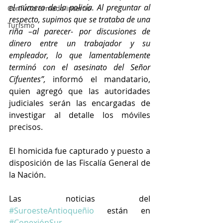
el número de la policía. Al preguntar al 
Conflicto armado interno
respecto, supimos que se trataba de una 
Turismo
riña –al parecer- por discusiones de 
dinero entre un trabajador y su 
empleador, lo que lamentablemente 
terminó con el asesinato del Señor 
Cifuentes”,
 informó el mandatario, 
quien agregó que las autoridades 
judiciales serán las encargadas de 
investigar al detalle los móviles 
precisos.
El homicida fue capturado y puesto a 
disposición de las Fiscalía General de 
la Nación.
Las noticias del 
#SuroesteAntioqueñio
 están en 
#ConexiónSur
.