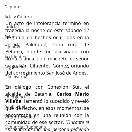
Deportes
Arte y Cultura
Un acto de intolerancia terminó en 
Judicial
tragedia la noche de este sábado 12 
Salud
de junio en hechos ocurridos en la 
vereda Palenque, zona rural de 
Opinión
Betania, donde fue asesinado con 
Accidentes
arma blanca tipo machete el señor 
Jorge Iván Cifuentes Gómez, oriundo 
Seguridad
del corregimiento San José de Andes.
Ola Invernal
En diálogo con Conexión Sur, el 
Paz
alcalde de Betania, 
Carlos Mario 
Emergencias
Villada
, lamentó lo sucedido y reveló 
Publicidad
que de hecho, en esos momentos, se 
encontraba en una reunión con la 
Vida y sociedad
comunidad de ese sector. 
“Durante el 
Denuncia Ciudadana
encuentro arribó una persona pidiendo 