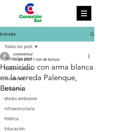
Entrada
Todos los post
conexiónsur
Todos los post
13 jun 2021
1 min de lectura
Homicidio con arma blanca
Orden Público
en la vereda Palenque,
Movilidad
Betania
Economía
Medio Ambiente
Infraestructura
Política
Educación