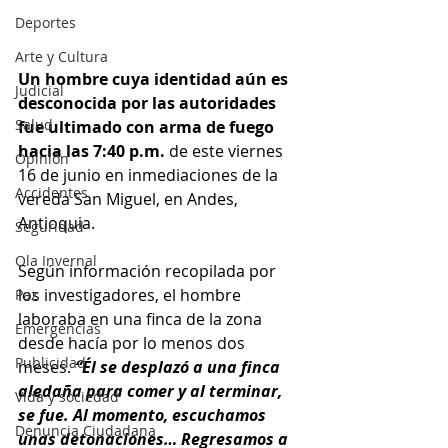
Deportes
Arte y Cultura
Un hombre cuya identidad aún es 
Judicial
desconocida por las autoridades 
Salud
fue ultimado con arma de fuego 
hacia las 7:40 p.m. 
de este viernes 
Opinión
16 de junio en inmediaciones de la 
Accidentes
vereda San Miguel, en Andes, 
Antioquia. 
Seguridad
Ola Invernal
Según información recopilada por 
los investigadores, el hombre 
Paz
laboraba en una finca de la zona 
Emergencias
desde hacía por lo menos dos 
Publicidad
meses. 
“Él se desplazó a una finca 
aledaña para comer y al terminar, 
Vida y sociedad
se fue. Al momento, escuchamos 
Denuncia Ciudadana
unas detonaciones… Regresamos a 