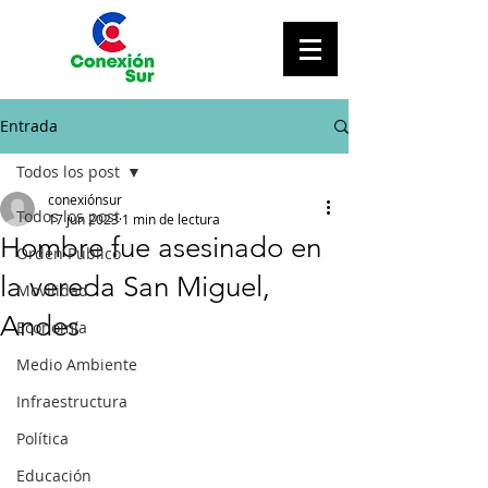
Entrada
Todos los post
conexiónsur
Todos los post
17 jun 2023
1 min de lectura
Hombre fue asesinado en
Orden Público
la vereda San Miguel,
Movilidad
Andes
Economía
Medio Ambiente
Infraestructura
Política
Educación