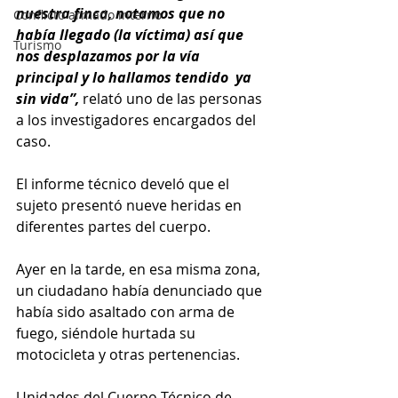
nuestra finca, notamos que no 
Conflicto armado interno
había llegado (la víctima) así que 
Turismo
nos desplazamos por la vía 
principal y lo hallamos tendido  ya 
sin vida”,
 relató uno de las personas 
a los investigadores encargados del 
caso.
El informe técnico develó que el 
sujeto presentó nueve heridas en 
diferentes partes del cuerpo.
Ayer en la tarde, en esa misma zona, 
un ciudadano había denunciado que 
había sido asaltado con arma de 
fuego, siéndole hurtada su 
motocicleta y otras pertenencias.
Unidades del Cuerpo Técnico de 