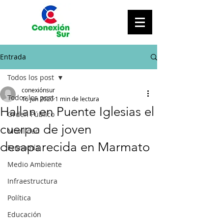
Entrada
Todos los post
conexiónsur
Todos los post
16 jun 2020
1 min de lectura
Hallan en Puente Iglesias el
Orden Público
cuerpo de joven
Movilidad
desaparecida en Marmato
Economía
Medio Ambiente
Infraestructura
Política
Educación