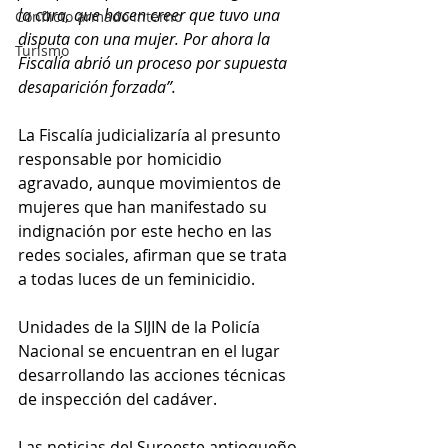
la cara, que hacen creer que tuvo una 
Conflicto armado interno
disputa con una mujer. Por ahora la 
Turismo
Fiscalía abrió un proceso por supuesta 
desaparición forzada”.
La Fiscalía judicializaría al presunto 
responsable por homicidio 
agravado, aunque movimientos de 
mujeres que han manifestado su 
indignación por este hecho en las 
redes sociales, afirman que se trata 
a todas luces de un feminicidio. 
Unidades de la SIJIN de la Policía 
Nacional se encuentran en el lugar 
desarrollando las acciones técnicas 
de inspección del cadáver. 
Las noticias del Suroeste antioqueño 