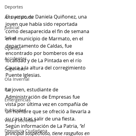
Deportes
El cuerpo de Daniela Quiñonez, una 
Arte y Cultura
joven que había sido reportada 
Judicial
como desaparecida el fin de semana 
Salud
en el municipio de Marmato, en el 
departamento de Caldas, fue 
Opinión
encontrado por bomberos de esa 
Accidentes
localidad y de La Pintada en el río 
Cauca a la altura del corregimiento 
Seguridad
Puente Iglesias.
Ola Invernal
La joven, estudiante de 
Paz
Administración de Empresas fue 
Emergencias
vista por última vez en compañía de 
Publicidad
un hombre que se ofreció a llevarla a 
su casa tras salir de una fiesta. 
Vida y sociedad
Según información de La Patria, 
“el 
Denuncia Ciudadana
principal sospechoso, tiene rasguños en 