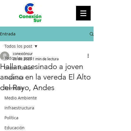
Entrada
Todos los post
conexiónsur
Todos los post
28 dic 2023
1 min de lectura
Hallan asesinado a joven
Orden Público
andino en la vereda El Alto
Movilidad
del Rayo, Andes
Economía
Medio Ambiente
Infraestructura
Política
Educación