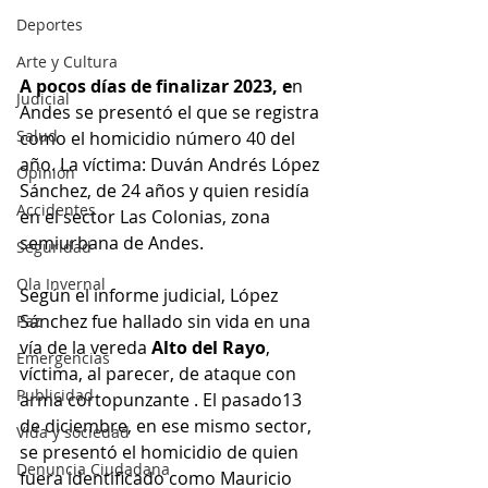
Deportes
Arte y Cultura
A pocos días de finalizar 2023, e
n 
Judicial
Andes se presentó el que se registra 
Salud
como el homicidio número 40 del 
año. La víctima: Duván Andrés López 
Opinión
Sánchez, de 24 años y quien residía 
Accidentes
en el sector Las Colonias, zona 
semiurbana de Andes.
Seguridad
Ola Invernal
Según el informe judicial, López 
Sánchez fue hallado sin vida en una 
Paz
vía de la vereda 
Alto del Rayo
, 
Emergencias
víctima, al parecer, de ataque con 
Publicidad
arma cortopunzante . El pasado13 
de diciembre, en ese mismo sector, 
Vida y sociedad
se presentó el homicidio de quien 
Denuncia Ciudadana
fuera identificado como Mauricio 