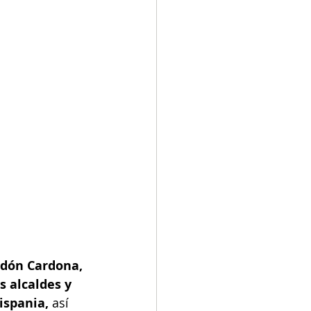
ndón Cardona, 
 alcaldes y 
ispania,
 así 