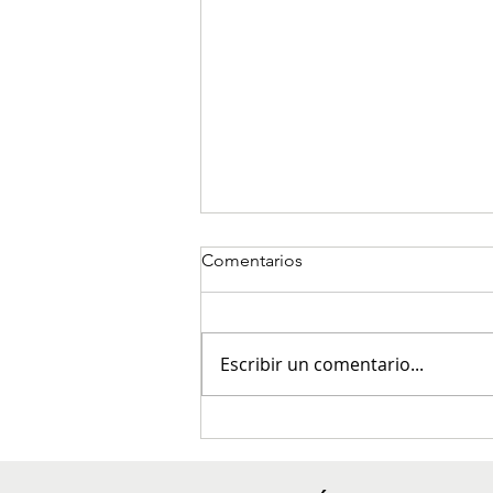
Comentarios
Escribir un comentario...
Controles policiales dejan
capturas por armas y
estupefacientes en el