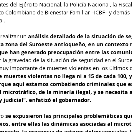
s del Ejército Nacional, la Policía Nacional, la Fisca
tuto Colombiano de Bienestar Familiar –ICBF– y demás 
l. 
realizar un 
análisis detallado de la situación de se
ta zona del Suroeste antioqueño, en un contexto 
que han generado preocupación entre las comuni
la gravedad de la situación de seguridad en el Suro
uy importante de muertes violentas en los últimos d
 muertes violentas no llega ni a 15 de cada 100, y
orque aquí estamos combatiendo criminales que 
 microtráfico, de la minería ilegal, y se necesita a
y judicial". enfatizó el gobernador.
ro
 se expusieron las principales problemáticas qu
ios, entre ellas las dinámicas asociadas al microtr
mpacto, la presencia de actores delincuenciales, l