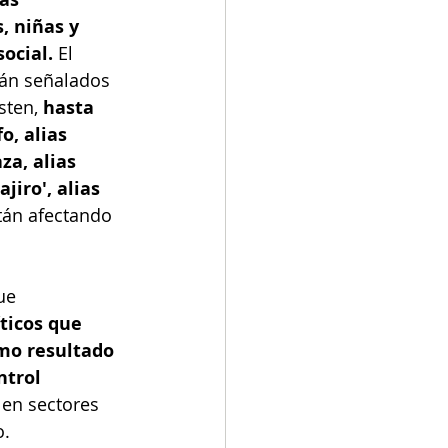
, niñas y 
ocial.
 El 
án señalados 
ten, 
hasta 
o, alias 
za, alias 
jiro', alias 
tán afectando 
ue 
ticos que 
mo resultado 
ntrol 
 en sectores 
. 