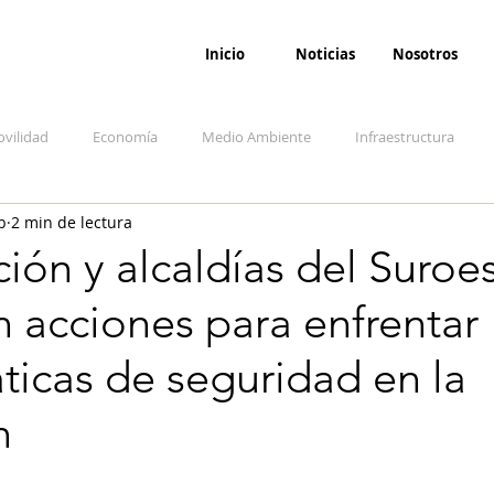
Inicio
Noticias
Nosotros
vilidad
Economía
Medio Ambiente
Infraestructura
b
2 min de lectura
udicial
Salud
Opinión
Accidentes
Seguridad
O
ón y alcaldías del Suroe
 acciones para enfrentar
ida y sociedad
Denuncia Ciudadana
Conflicto armado interno
icas de seguridad en la
n