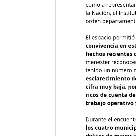
como a representante
la Nación, el Insti
orden departamenta
El espacio permitió 
convivencia en es
hechos recientes 
menester reconocer 
tenido un número m
esclarecimiento de
cifra muy baja, p
ricos de cuenta del
trabajo operativo 
Durante el encuent
los cuatro municip
delitos de mayor i