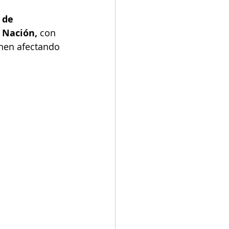
 de 
a Nación,
 con 
enen afectando 