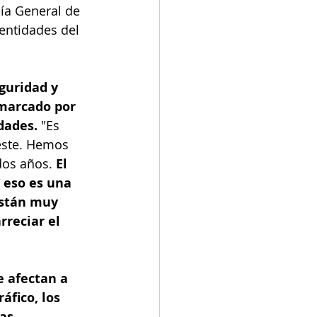
lía General de 
entidades del 
guridad y 
marcado por 
dades.
 "Es 
este. Hemos 
os años. 
El 
 eso es una 
están muy 
rreciar el 
e afectan a 
áfico, los 
as 