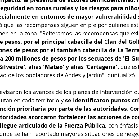
seguridad en zonas rurales y los riesgos para niños
ecialmente en entornos de mayor vulnerabilidad s
ó que las recompensas siguen en pie por quienes est
men en la zona. "Reiteramos las recompensas que exis
 pesos, por el principal cabecilla del Clan del Golf
lones de pesos por el también cabecilla de La Terra
a 200 millones de pesos por los secuaces de 'El Gua
'Silvestre', alias 'Mateo' y alias 'Cartagena', 
que es
ad de los pobladores de Andes y Jardín". puntualizó. 
revisaron los avances de los planes de intervención q
utan en cada territorio y 
se identificaron puntos crí
ción prioritaria por parte de las autoridades. Co
utoridades acordaron fortalecer las acciones de co
pliegue articulado de la Fuerza Pública,
 con énfasis
onde se han reportado mayores situaciones de riesgo