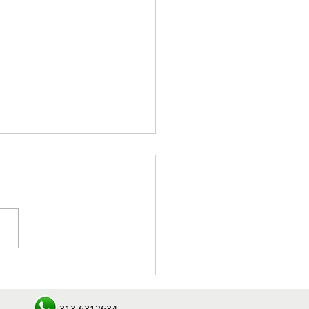
ralizado cabecilla de
ctura criminal en zona
l de Concordia durante
313 6312634