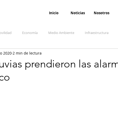
Inicio
Noticias
Nosotros
vilidad
Economía
Medio Ambiente
Infraestructura
go 2020
2 min de lectura
udicial
Salud
Opinión
Accidentes
Seguridad
O
luvias prendieron las alar
ico
ida y sociedad
Denuncia Ciudadana
Conflicto armado interno