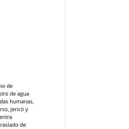
io de 
stro de agua 
idas humanas, 
o, Jericó y 
entra 
traslado de 