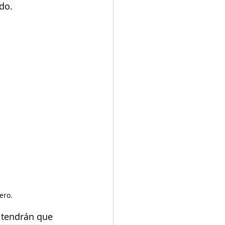
do. 
ero.
o tendrán que 