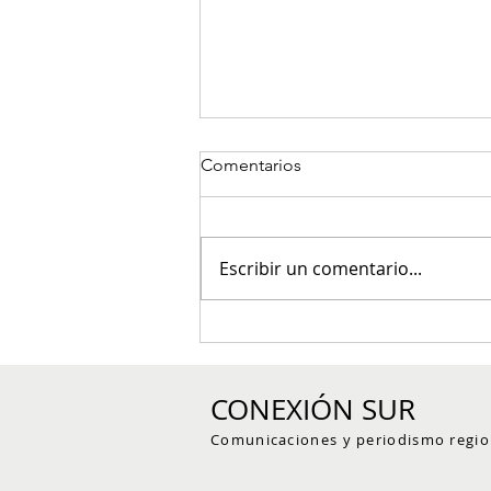
Comentarios
Escribir un comentario...
Red de reservas naturales del
Suroeste antioqueño trazó su
hoja de ruta para fortalecer la
CONEXIÓN SUR
conservación voluntaria
Comunicaciones y periodismo regio