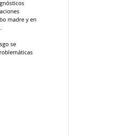
agnósticos 
taciones 
ubo madre y en 
. 
sgo se 
problemáticas 