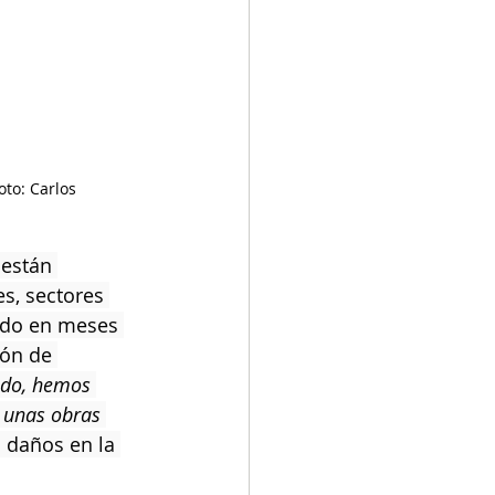
oto: Carlos 
 están 
s, sectores 
ado en meses 
ión de 
ndo, hemos 
 unas obras 
 daños en la 