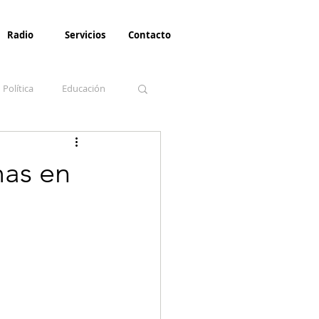
Radio
Servicios
Contacto
Política
Educación
la Invernal
Paz
mas en
Turismo