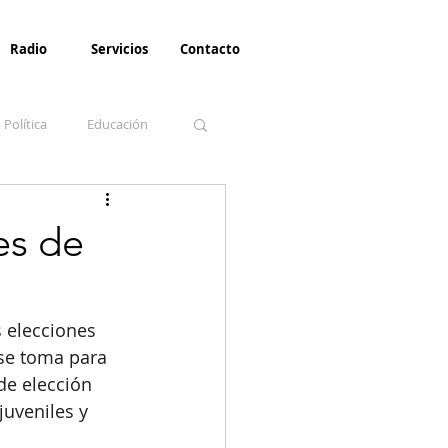
Radio
Servicios
Contacto
Política
Educación
la Invernal
Paz
es de
Turismo
s elecciones 
se toma para 
de elección 
uveniles y 