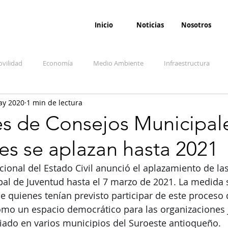
Inicio
Noticias
Nosotros
vilidad
Economía
Medio Ambiente
Infraestructura
ay 2020
1 min de lectura
udicial
Salud
Opinión
Accidentes
Seguridad
O
es de Consejos Municipal
es se aplazan hasta 2021
ida y sociedad
Denuncia Ciudadana
Conflicto armado interno
cional del Estado Civil anunció el aplazamiento de la
pal de Juventud hasta el 7 marzo de 2021. La medida 
de quienes tenían previsto participar de este proceso 
mo un espacio democrático para las organizaciones j
iado en varios municipios del Suroeste antioqueño. 