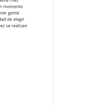
habrá más 
 un momento 
ner gente 
dad de elegir 
ez se realizan 