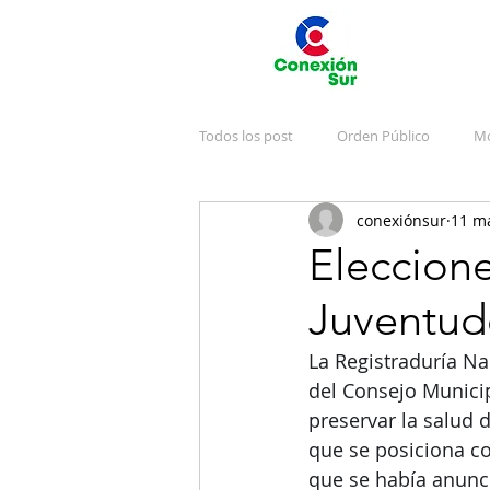
Todos los post
Orden Público
Mo
conexiónsur
11 m
Deportes
Arte y Cultura
J
Eleccion
Juventud
Emergencias
Publicidad
V
La Registraduría Na
del Consejo Munici
preservar la salud 
que se posiciona co
que se había anunc