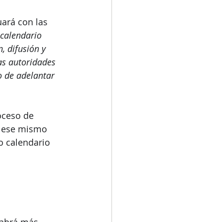
uará con las 
 calendario 
, difusión y 
as autoridades 
o de adelantar 
oceso de 
e ese mismo 
o calendario 