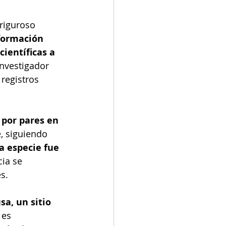
riguroso 
nformación 
ientíficas a 
investigador 
 registros 
 por pares en 
, siguiendo 
a especie fue 
ia se 
s.  
a, un sitio 
 es 