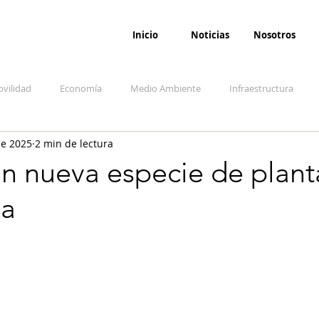
Inicio
Noticias
Nosotros
vilidad
Economía
Medio Ambiente
Infraestructura
ne 2025
2 min de lectura
udicial
Salud
Opinión
Accidentes
Seguridad
O
n nueva especie de plant
sa
ida y sociedad
Denuncia Ciudadana
Conflicto armado interno