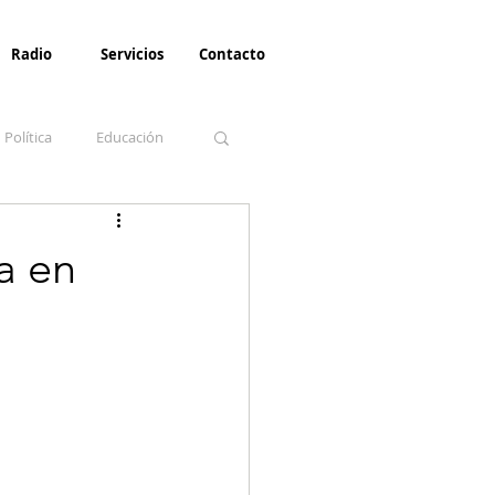
Radio
Servicios
Contacto
Política
Educación
la Invernal
Paz
a en
Turismo