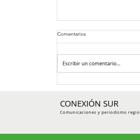
Comentarios
Escribir un comentario...
Red de reservas naturales del
Suroeste antioqueño trazó su
hoja de ruta para fortalecer la
CONEXIÓN SUR
conservación voluntaria
Comunicaciones y periodismo regio