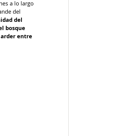
es a lo largo 
ande del 
idad del 
el bosque 
 arder entre 