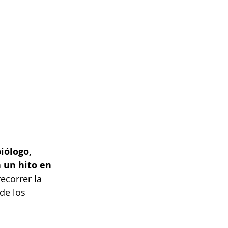
iólogo, 
 un hito en 
ecorrer la 
de los 