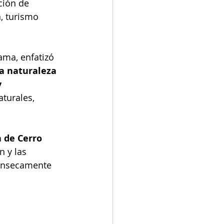
ción de 
, turismo 
ama, enfatizó 
la naturaleza 
 
turales, 
 de Cerro 
 y las 
rínsecamente 