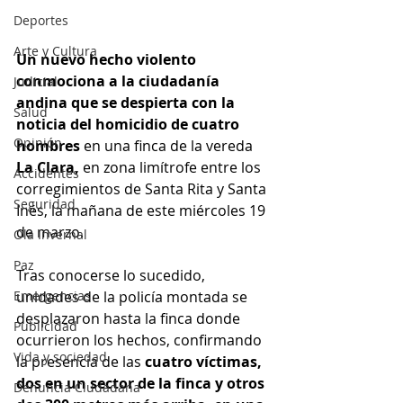
Deportes
Arte y Cultura
Un nuevo hecho violento 
conmociona a la ciudadanía 
Judicial
andina que se despierta con la 
Salud
noticia del homicidio de cuatro 
Opinión
hombres 
en una finca de la vereda 
La Clara,
 en zona limítrofe entre los 
Accidentes
corregimientos de Santa Rita y Santa 
Seguridad
Inés, la mañana de este miércoles 19 
de marzo.
Ola Invernal
Paz
Tras conocerse lo sucedido, 
Emergencias
unidades de la policía montada se 
desplazaron hasta la finca donde 
Publicidad
ocurrieron los hechos, confirmando 
Vida y sociedad
la presencia de las 
cuatro víctimas, 
dos en un sector de la finca y otros 
Denuncia Ciudadana