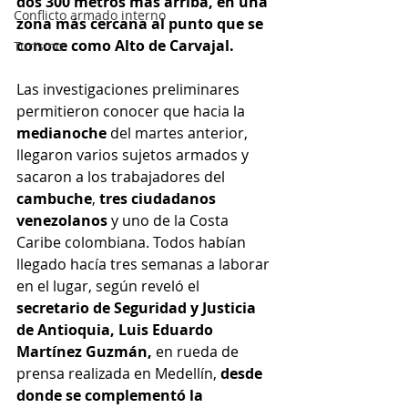
dos 300 metros más arriba, en una 
Conflicto armado interno
zona más cercana al punto que se 
conoce como Alto de Carvajal.
Turismo
Las investigaciones preliminares 
permitieron conocer que hacia la 
medianoche
 del martes anterior, 
llegaron varios sujetos armados y 
sacaron a los trabajadores del 
cambuche
, 
tres ciudadanos 
venezolanos
 y uno de la Costa 
Caribe colombiana. Todos habían 
llegado hacía tres semanas a laborar 
en el lugar, según reveló el 
secretario de Seguridad y Justicia 
de Antioquia, Luis Eduardo 
Martínez Guzmán, 
en rueda de 
prensa realizada en Medellín, 
desde 
donde se complementó la 