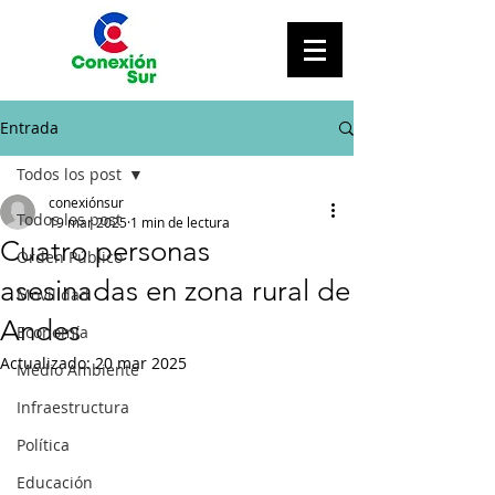
Entrada
Todos los post
conexiónsur
Todos los post
19 mar 2025
1 min de lectura
Cuatro personas
Orden Público
asesinadas en zona rural de
Movilidad
Andes
Economía
Actualizado:
20 mar 2025
Medio Ambiente
Infraestructura
Política
Educación