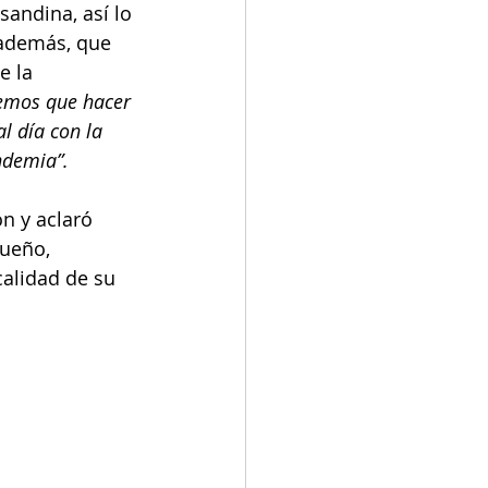
andina, así lo 
 además, que 
e la 
nemos que hacer 
l día con la 
ndemia”. 
n y aclaró 
ueño, 
alidad de su 