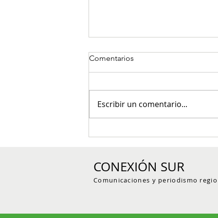
Comentarios
Escribir un comentario...
Jardín ejecutó obras de
mejoramiento vial en la zona
urbana y rural por más de
CONEXIÓN SUR
$1.000 millones
Comunicaciones y periodismo regio