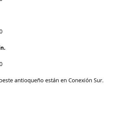
0
n.
0
roeste antioqueño están en Conexión Sur.