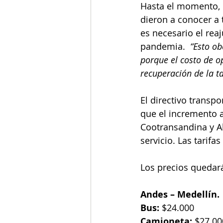
Hasta el momento, l
dieron a conocer a 
es necesario el reaj
pandemia.  
“Esto ob
porque el costo de o
recuperación de la t
El directivo transp
que el incremento 
Cootransandina y Al
servicio. Las tarifa
Los precios quedará
Andes – Medellín.
Bus:
 $24.000
Camioneta:
 $27.00