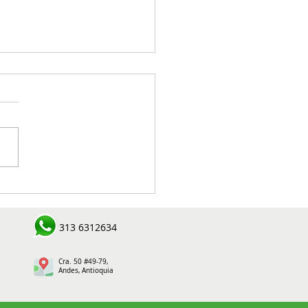
esión La Pintada alcanza
ificación de carbono
al y reduce su huella
313 6312634
ental en el Suroeste
oqueño
Cra. 50 #49-79,
Andes, Antioquia