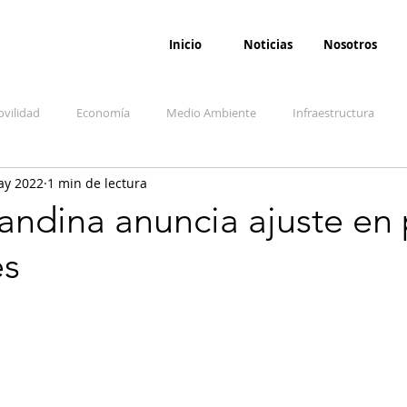
Inicio
Noticias
Nosotros
vilidad
Economía
Medio Ambiente
Infraestructura
ay 2022
1 min de lectura
udicial
Salud
Opinión
Accidentes
Seguridad
O
ndina anuncia ajuste en 
es
ida y sociedad
Denuncia Ciudadana
Conflicto armado interno