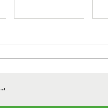
¿Está en el Suroeste
Conc
antioqueño esta Semana
cert
Santa y debe volver a
neutr
Medellín? Madrugue
ambi
anti
nal