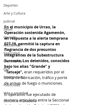
Deportes
Arte y Cultura
Judicial
En el municipio de Urrao, la 
Salud
Operación sostenida Agamenón, 
Opinión
en respuesta a la alerta temprana 
027-19, permitió la captura en 
Accidentes
flagrancia de dos presuntos 
Seguridad
integrantes de la Subestructura 
Suroeste. Los detenidos, conocidos 
Ola Invernal
bajo los alias "Grande" y 
Paz
"Tatuaje", 
eran requeridos por el 
Emergencias
delito de fabricación, tráfico y porte 
de armas de fuego o municiones.
Publicidad
Vida y sociedad
El operativo fue ejecutado de 
manera articulada entre la Seccional 
Denuncia Ciudadana