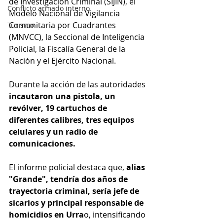
de Investigación Criminal (SIJIN), el 
Conflicto armado interno
Modelo Nacional de Vigilancia 
Comunitaria por Cuadrantes 
Turismo
(MNVCC), la Seccional de Inteligencia 
Policial, la Fiscalía General de la 
Nación y el Ejército Nacional.
Durante la acción de las autoridades 
incautaron una pistola, un 
revólver, 19 cartuchos de 
diferentes calibres, tres equipos 
celulares y un radio de 
comunicaciones.
El informe policial destaca que, 
alias 
"Grande", tendría dos años de 
trayectoria criminal, sería jefe de 
sicarios y principal responsable de 
homicidios en Urra
o, intensificando 