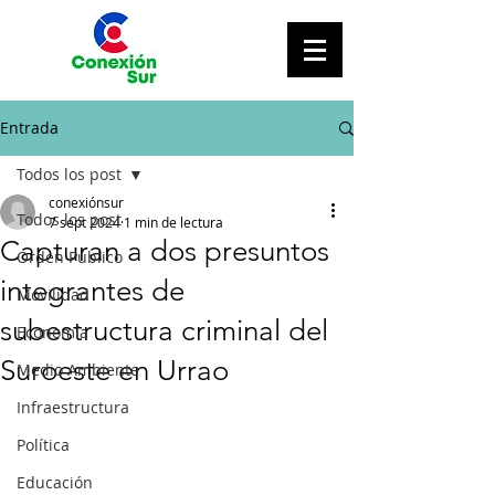
Entrada
Todos los post
conexiónsur
Todos los post
7 sept 2024
1 min de lectura
Capturan a dos presuntos
Orden Público
integrantes de
Movilidad
subestructura criminal del
Economía
Suroeste en Urrao
Medio Ambiente
Infraestructura
Política
Educación