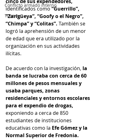
cinco de sus expendedores, 
Conflicto armado interno
identificados como 
“Guerrillo”, 
Turismo
“Zarigüeya”, “Goofy o el Negro”, 
“Chimpa” y “Colitas”. 
También se 
logró la aprehensión de un menor 
de edad que era utilizado por la 
organización en sus actividades 
ilícitas.
De acuerdo con la investigación,
 la 
banda se lucraba con cerca de 60 
millones de pesos mensuales y 
usaba parques, zonas 
residenciales y entornos escolares 
para el expendio de drogas,
exponiendo a cerca de 850 
estudiantes de instituciones 
educativas como la 
Efe Gómez y la 
Normal Superior de Fredonia.