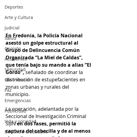
Deportes
Arte y Cultura
Judicial
En Fredonia, la Policía Nacional 
Salud
asestó un golpe estructural al 
Opinión
Grupo de Delincuencia Común 
Organizada “La Miel de Caldas”, 
Accidentes
que tenía bajo su mando a alias “El 
Seguridad
Gordo”, 
señalado de coordinar la 
distribución de estupefacientes en 
Ola Invernal
zonas urbanas y rurales del 
Paz
municipio.
Emergencias
La operación, adelantada por la 
Publicidad
Seccional de Investigación Criminal 
Vida y sociedad
SIJIN 
en dos fases, permitió la 
captura del cabecilla y de al menos 
Denuncia Ciudadana