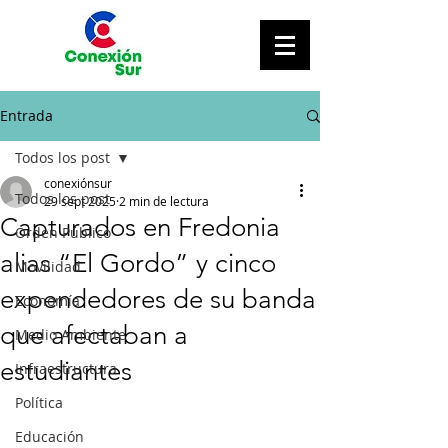
Entrada
Todos los post
conexiónsur
Todos los post
29 sept 2025
2 min de lectura
Capturados en Fredonia
Orden Público
alias “El Gordo” y cinco
Movilidad
expendedores de su banda
Economía
que afectaban a
Medio Ambiente
estudiantes
Infraestructura
Política
Educación