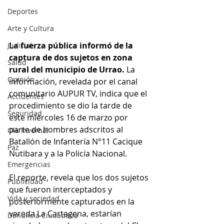
Deportes
Arte y Cultura
La fuerza pública informó de la 
Judicial
captura de dos sujetos en zona 
Salud
rural del municipio de Urrao. 
La 
Opinión
información, revelada por el canal 
comunitario AUPUR TV, indica que el 
Accidentes
procedimiento se dio la tarde de 
Seguridad
este miércoles 16 de marzo por 
parte de hombres adscritos al 
Ola Invernal
Batallón de Infantería N°11 Cacique 
Paz
Nutibara y a la Policía Nacional. 
Emergencias
El reporte, revela que los dos sujetos 
Publicidad
que fueron interceptados y 
Vida y sociedad
posteriormente capturados en la 
vereda La Cartagena, estarían 
Denuncia Ciudadana