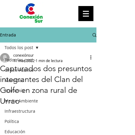
Entrada
Todos los post
conexiónsur
Todos los post
17 mar 2022
1 min de lectura
Capturados dos presuntos
Orden Público
integrantes del Clan del
Movilidad
Golfo en zona rural de
Economía
Urrao
Medio Ambiente
Infraestructura
Política
Educación