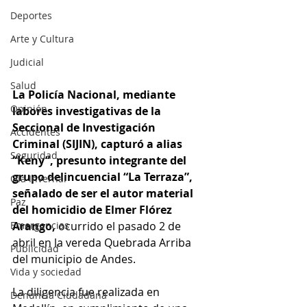
Deportes
Arte y Cultura
Judicial
Salud
La Policía Nacional, mediante 
Opinión
labores investigativas de la 
Seccional de Investigación 
Accidentes
Criminal (SIJIN), capturó a alias 
Seguridad
“Keny”, presunto integrante del 
grupo delincuencial “La Terraza”, 
Ola Invernal
señalado de ser el autor material 
Paz
del homicidio de 
Elmer Flórez 
Emergencias
Arango, 
ocurrido el pasado 2 de 
abril en la vereda Quebrada Arriba 
Publicidad
del municipio de Andes. 
Vida y sociedad
La diligencia fue realizada en 
Denuncia Ciudadana