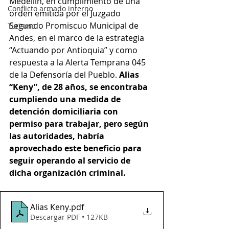
Medellín, en cumplimiento de una 
Conflicto armado interno
orden emitida por el Juzgado 
Segundo Promiscuo Municipal de 
Turismo
Andes, en el marco de la estrategia 
“Actuando por Antioquia” y como 
respuesta a la Alerta Temprana 045 
de la Defensoría del Pueblo. 
Alias 
“Keny”, de 28 años, se encontraba 
cumpliendo una medida de 
detención domiciliaria con 
permiso para trabajar, pero según 
las autoridades, habría 
aprovechado este beneficio para 
seguir operando al servicio de 
dicha organización criminal.
Alias Keny
.pdf
Descargar PDF • 127KB