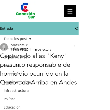
Entrada
Todos los post
conexiónsur
Todos los post
18 may 2025
1 min de lectura
Capturado alias "Keny"
Orden Público
presunto responsable de
Movilidad
homicidio ocurrido en la
Economía
Quebrada Arriba en Andes
Medio Ambiente
Infraestructura
Política
Educación