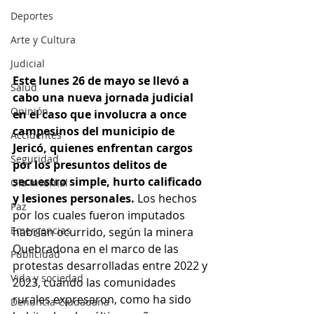
Deportes
Arte y Cultura
Judicial
Este lunes 26 de mayo se llevó a 
Salud
cabo una nueva jornada judicial 
Opinión
en el caso que involucra a once 
campesinos del municipio de 
Accidentes
Jericó, quienes enfrentan cargos 
Seguridad
por los presuntos delitos de 
secuestro simple, hurto calificado 
Ola Invernal
y lesiones personales. 
Los hechos 
Paz
por los cuales fueron imputados 
Emergencias
habrían ocurrido, según la minera 
Quebradona en el marco de las 
Publicidad
protestas desarrolladas entre 2022 y 
Vida y sociedad
2023, cuando las comunidades 
rurales expresaron, como ha sido 
Denuncia Ciudadana