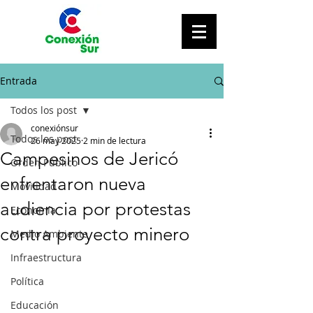
Entrada
Todos los post
conexiónsur
Todos los post
26 may 2025
2 min de lectura
Campesinos de Jericó
Orden Público
enfrentaron nueva
Movilidad
audiencia por protestas
Economía
contra proyecto minero
Medio Ambiente
Infraestructura
Política
Educación